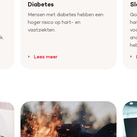
Diabetes
Sl
n
Mensen met diabetes hebben een
Goe
hoger risico op hart- en
har
vaatziekten.
voo
k.
and
heb
Lees meer