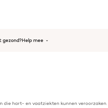
rt gezond?
Help mee
Help mee met tijd
l
Collecteer voor de Harts
Doe mee aan een event o
Word vrijwilliger
ren die hart- en vaatziekten kunnen veroorzaken.