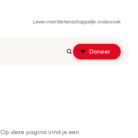
Leven met
Wetenschappelijk onderzoek
Doneer
Zoeken
Zoeken
tichting
f actie
 Op deze pagina vind je een