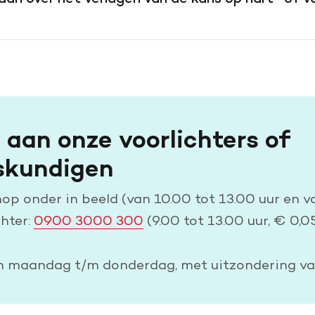
g aan onze voorlichters of
skundigen
p onder in beeld (van 10.00 tot 13.00 uur en va
chter:
0900 3000 300
(9.00 tot 13.00 uur, € 0,0
an maandag t/m donderdag, met uitzondering va