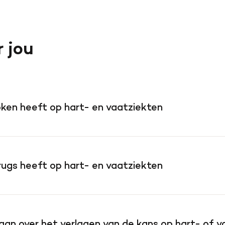
r jou
roken heeft op hart- en vaatziekten
drugs heeft op hart- en vaatziekten
 aan over het verlagen van de kans op hart- of 