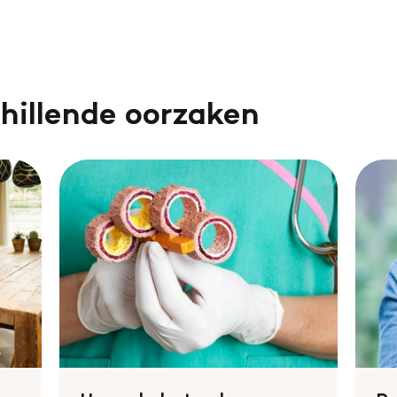
Leer reanimeren
Word burgerhulpverlener
chillende oorzaken