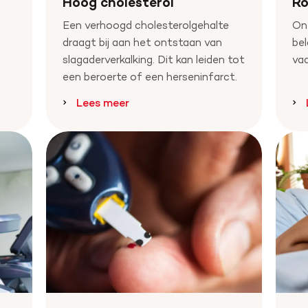
Hoog cholesterol
Ro
Een verhoogd cholesterolgehalte
On
draagt bij aan het ontstaan van
bel
slagaderverkalking. Dit kan leiden tot
vaa
een beroerte of een herseninfarct.
Lees meer