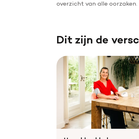
Doe een grote schenking
overzicht van alle oorzaken.
Geef periodiek
Nalaten aan de Hartstichting
Dit zijn de vers