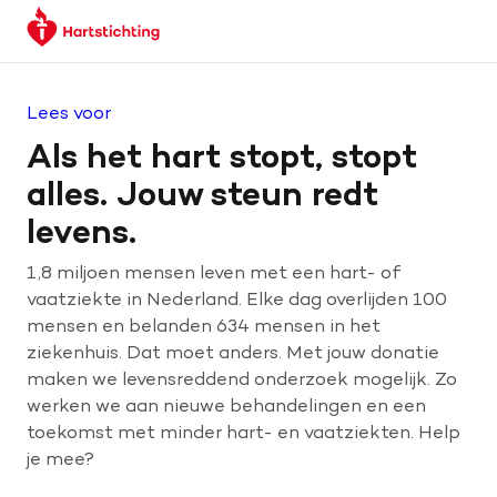
Keer
Spring
Spring
terug
naar
naar
naar
hoofdinhoud
footer
de
navigatie
Lees voor
homepage
Als het hart stopt, stopt
alles. Jouw steun redt
levens.
1,8 miljoen mensen leven met een hart- of
vaatziekte in Nederland. Elke dag overlijden 100
mensen en belanden 634 mensen in het
ziekenhuis. Dat moet anders. Met jouw donatie
maken we levensreddend onderzoek mogelijk. Zo
werken we aan nieuwe behandelingen en een
toekomst met minder hart- en vaatziekten. Help
je mee?