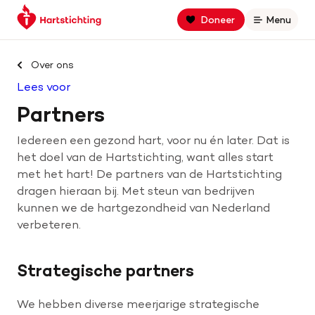
Keer
Spring
Spring
Doneer
Menu
Open
terug
naar
naar
naar
hoofdinhoud
footer
Zoek binnen hartstichting.nl
de
navigatie
Over ons
homepage
Lees voor
Zoeken
Partners
Home
Iedereen een gezond hart, voor nu én later. Dat is
het doel van de Hartstichting, want alles start
Hart- en vaatziekten
met het hart! De partners van de Hartstichting
dragen hieraan bij. Met steun van bedrijven
Oorzaken
kunnen we de hartgezondheid van Nederland
verbeteren.
Is jouw hart gezond?
Strategische partners
Help mee met geld
We hebben diverse meerjarige strategische