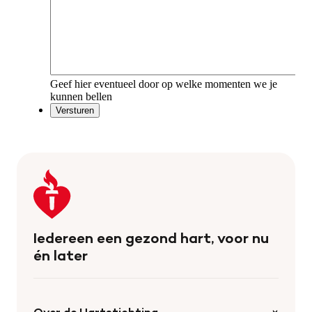
Keer
terug
naar
de
Iedereen een gezond hart, voor nu
homepage
én later