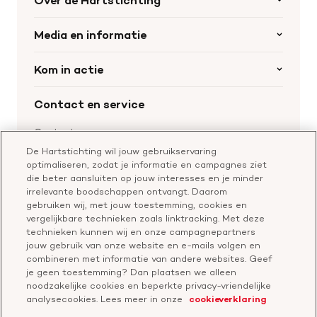
Over de Hartstichting
Organisatie
Media en informatie
Onze partners
Nieuws
Kom in actie
Werken bij de Hartstichting
Wetenschappelijk onderzoek
Cookie-instellingen
Word collectant
Contact en service
Materialen bestellen
Voor de pers
Nalaten aan de Hartstichting
Aanmelden nieuwsbrief
Contactgegevens
Voor de wetenschappers
Word partner
De Hartstichting wil jouw gebruikservaring
Bel of chat met een voorlichter
optimaliseren, zodat je informatie en campagnes ziet
Leer reanimeren
Vragen over donateurschap
die beter aansluiten op jouw interesses en je minder
Geef ter nagedachtenis
irrelevante boodschappen ontvangt. Daarom
Klachtenformulier
gebruiken wij, met jouw toestemming, cookies en
Start een actie
vergelijkbare technieken zoals linktracking. Met deze
Check je gesprek
technieken kunnen wij en onze campagnepartners
jouw gebruik van onze website en e-mails volgen en
combineren met informatie van andere websites. Geef
je geen toestemming? Dan plaatsen we alleen
Doneer
noodzakelijke cookies en beperkte privacy-vriendelijke
analysecookies. Lees meer in onze
cookieverklaring