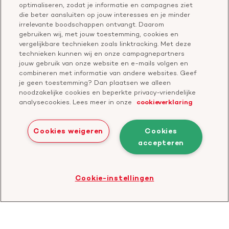
optimaliseren, zodat je informatie en campagnes ziet
Leer reanimeren
Vragen over donateurschap
die beter aansluiten op jouw interesses en je minder
Geef ter nagedachtenis
irrelevante boodschappen ontvangt. Daarom
Klachtenformulier
gebruiken wij, met jouw toestemming, cookies en
Start een actie
vergelijkbare technieken zoals linktracking. Met deze
Check je gesprek
technieken kunnen wij en onze campagnepartners
jouw gebruik van onze website en e-mails volgen en
combineren met informatie van andere websites. Geef
je geen toestemming? Dan plaatsen we alleen
Doneer
noodzakelijke cookies en beperkte privacy-vriendelijke
analysecookies. Lees meer in onze
cookieverklaring
Bezoek
Bezoek
Bezoek
Bezoek
Bezoek
Bezoek
onze
ons
onze
onze
onze
onze
Cookies weigeren
Cookies
Facebook
YouTube
LinkedIn
TikTok
Twitter
Threads
accepteren
Cookies
Disclaimer
Privacyverklaring
profiel
kanaal
profiel
profiel
profiel
profiel
Bezoek
Cookie-instellingen
de
website
van
CBF