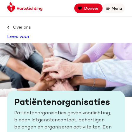
Keer
Spring
Spring
Doneer
Menu
Open
terug
naar
naar
naar
hoofdinhoud
footer
Zoek binnen hartstichting.nl
de
navigatie
Over ons
homepage
Lees voor
Zoeken
Home
Hart- en vaatziekten
Oorzaken
Patiëntenorganisaties
Is jouw hart gezond?
Patiëntenorganisaties geven voorlichting,
bieden lotgenotencontact, behartigen
Help mee met geld
belangen en organiseren activiteiten. Een