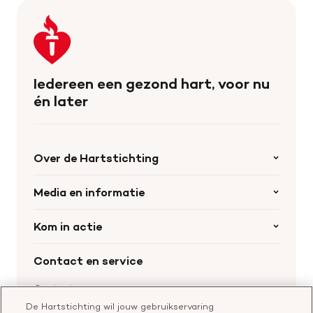
Keer
terug
naar
de
Iedereen een gezond hart, voor nu
homepage
én later
Over de Hartstichting
Organisatie
Media en informatie
Onze partners
Nieuws
Kom in actie
Werken bij de Hartstichting
Wetenschappelijk onderzoek
Cookievoorkeuren
Word collectant
Contact en service
Materialen bestellen
Voor de pers
Nalaten aan de Hartstichting
Aanmelden nieuwsbrief
Contactgegevens
Voor de wetenschappers
Word partner
De Hartstichting wil jouw gebruikservaring
Bel of chat met een voorlichter