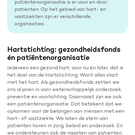
patiëntenorganisatie is er voor en door
patiënten. Op het gebied van hart- en
vaatziekten zijn er verschillende
Help mee met tijd
organisaties.
Leven met
Wetenschappelijk onderzoek
Hartstichting: gezondheidsfonds
én patiëntenorganisatie
Doneer
Iedereen een gezond hart, voor nu én later, dát is
het doel van de Hartstichting. Want alles start
met het hart. Als gezondheidsfonds zetten we
ons al jaren in voor wetenschappelijk onderzoek,
preventie en voorlichting. Daarnaast zijn we ook
een patiëntenorganisatie. Dat betekent dat we
opkomen voor de belangen van mensen met een
hart- of vaatziekte. We laten de stem van
patiënten horen in zorg, beleid en onderzoek. En
we ondersteunen ook de naasten van patiënten.