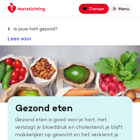
Keer
Spring
Spring
Doneer
Menu
Open
terug
naar
naar
naar
hoofdinhoud
footer
Zoek binnen hartstichting.nl
de
navigatie
Is jouw hart gezond?
homepage
Lees voor
Zoeken
Home
Hart- en vaatziekten
Oorzaken
Gezond eten
Is jouw hart gezond?
Gezond eten is goed voor je hart. Het
verlaagt je bloeddruk en cholesterol, je blijft
Help mee met geld
makkelijker op gewicht en het verkleint je