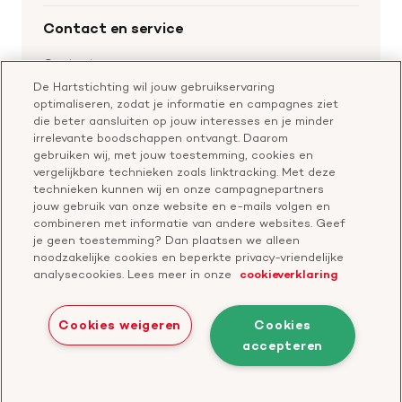
Wetenschappelijk onderzoek
Cookie-instellingen
Word collectant
Contact en service
Materialen bestellen
Voor de pers
Nalaten aan de Hartstichting
Aanmelden nieuwsbrief
Contactgegevens
Voor de wetenschappers
Word partner
De Hartstichting wil jouw gebruikservaring
Bel of chat met een voorlichter
optimaliseren, zodat je informatie en campagnes ziet
Leer reanimeren
Vragen over donateurschap
die beter aansluiten op jouw interesses en je minder
Geef ter nagedachtenis
irrelevante boodschappen ontvangt. Daarom
Klachtenformulier
gebruiken wij, met jouw toestemming, cookies en
Start een actie
vergelijkbare technieken zoals linktracking. Met deze
Check je gesprek
technieken kunnen wij en onze campagnepartners
jouw gebruik van onze website en e-mails volgen en
combineren met informatie van andere websites. Geef
je geen toestemming? Dan plaatsen we alleen
Doneer
noodzakelijke cookies en beperkte privacy-vriendelijke
analysecookies. Lees meer in onze
cookieverklaring
Bezoek
Bezoek
Bezoek
Bezoek
Bezoek
Bezoek
onze
ons
onze
onze
onze
onze
Cookies weigeren
Cookies
Facebook
YouTube
LinkedIn
TikTok
Twitter
Threads
accepteren
Cookies
Disclaimer
Privacyverklaring
profiel
kanaal
profiel
profiel
profiel
profiel