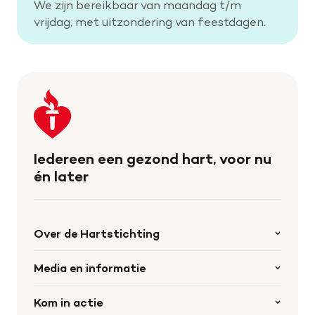
We zijn bereikbaar van maandag t/m
vrijdag, met uitzondering van feestdagen.
Keer
terug
naar
de
Iedereen een gezond hart, voor nu
homepage
én later
Over de Hartstichting
Organisatie
Media en informatie
Onze partners
Nieuws
Kom in actie
Werken bij de Hartstichting