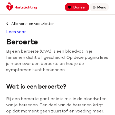
Keer
Spring
Spring
Doneer
Menu
Open
terug
naar
naar
naar
hoofdinhoud
footer
Zoek binnen hartstichting.nl
de
navigatie
Alle hart- en vaatziekten
homepage
Lees voor
Zoeken
Beroerte
Home
Bij een beroerte (CVA) is een bloedvat in je
hersenen dicht of gescheurd. Op deze pagina lees
Hart- en vaatziekten
je meer over een beroerte en hoe je de
symptomen kunt herkennen.
Oorzaken
Wat is een beroerte?
Is jouw hart gezond?
Bij een beroerte gaat er iets mis in de bloedvaten
van je hersenen. Een deel van de hersenen krijgt
Help mee met geld
op dat moment geen zuurstof en voeding meer.