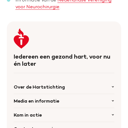
voor Neurochirurgie
.
Keer
terug
naar
de
Iedereen een gezond hart, voor nu
homepage
én later
Over de Hartstichting
Organisatie
Media en informatie
Onze partners
Nieuws
Kom in actie
Werken bij de Hartstichting
Wetenschappelijk onderzoek
Cookie-instellingen
Word collectant