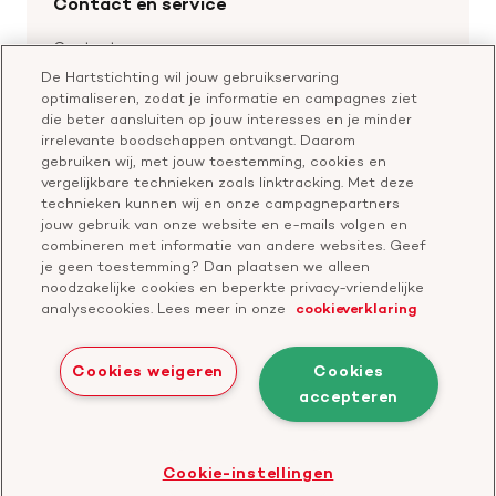
Contact en service
Materialen bestellen
Voor de pers
Nalaten aan de Hartstichting
Aanmelden nieuwsbrief
Contactgegevens
Voor de wetenschappers
Word partner
De Hartstichting wil jouw gebruikservaring
Bel of chat met een voorlichter
optimaliseren, zodat je informatie en campagnes ziet
Leer reanimeren
Vragen over donateurschap
die beter aansluiten op jouw interesses en je minder
Geef ter nagedachtenis
irrelevante boodschappen ontvangt. Daarom
Klachtenformulier
gebruiken wij, met jouw toestemming, cookies en
Start een actie
vergelijkbare technieken zoals linktracking. Met deze
Check je gesprek
technieken kunnen wij en onze campagnepartners
jouw gebruik van onze website en e-mails volgen en
combineren met informatie van andere websites. Geef
je geen toestemming? Dan plaatsen we alleen
Doneer
noodzakelijke cookies en beperkte privacy-vriendelijke
analysecookies. Lees meer in onze
cookieverklaring
Bezoek
Bezoek
Bezoek
Bezoek
Bezoek
Bezoek
onze
ons
onze
onze
onze
onze
Cookies weigeren
Cookies
Facebook
YouTube
LinkedIn
TikTok
Twitter
Threads
accepteren
Cookies
Disclaimer
Privacyverklaring
profiel
kanaal
profiel
profiel
profiel
profiel
Bezoek
Cookie-instellingen
de