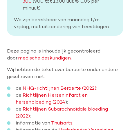
300
(9.00 tot 13.00 uur, € 0,05 per
minuut)
We zijn bereikbaar van maandag t/m
vrijdag, met uitzondering van feestdagen.
Deze pagina is inhoudelijk gecontroleerd
door
medische deskundigen
.
Wij hebben de tekst over beroerte onder andere
geschreven met:
de
NHG-richtlijnen Beroerte (2022)
;
de
Richtlijnen Herseninfarct en
hersenbloeding (2024
);
de
Richtlijnen Subarachnoïdale bloeding
(2022)
;
informatie van
Thuisarts
;
informatie van de
Nederlandse Vereniging