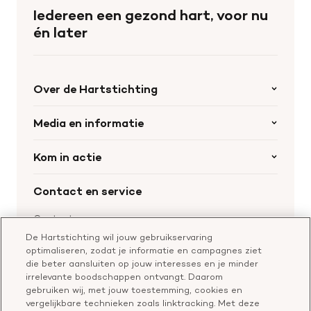
de
Iedereen een gezond hart, voor nu
homepage
én later
Over de Hartstichting
Organisatie
Media en informatie
Onze partners
Nieuws
Kom in actie
Werken bij de Hartstichting
Wetenschappelijk onderzoek
Cookie-instellingen
Word collectant
Contact en service
Materialen bestellen
Voor de pers
Nalaten aan de Hartstichting
Aanmelden nieuwsbrief
Contactgegevens
Voor de wetenschappers
Word partner
De Hartstichting wil jouw gebruikservaring
Bel of chat met een voorlichter
optimaliseren, zodat je informatie en campagnes ziet
Leer reanimeren
Vragen over donateurschap
die beter aansluiten op jouw interesses en je minder
Geef ter nagedachtenis
irrelevante boodschappen ontvangt. Daarom
Klachtenformulier
gebruiken wij, met jouw toestemming, cookies en
Start een actie
vergelijkbare technieken zoals linktracking. Met deze
Check je gesprek