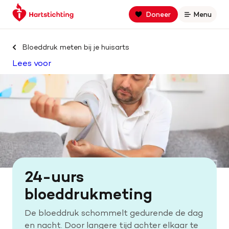
Keer
Spring
Spring
Doneer
Menu
Open
terug
naar
naar
naar
hoofdinhoud
footer
Zoek binnen hartstichting.nl
de
navigatie
Bloeddruk meten bij je huisarts
homepage
Lees voor
Zoeken
Home
Hart- en vaatziekten
Oorzaken
24-uurs
Is jouw hart gezond?
bloeddrukmeting
De bloeddruk schommelt gedurende de dag
Help mee met geld
en nacht. Door langere tijd achter elkaar te