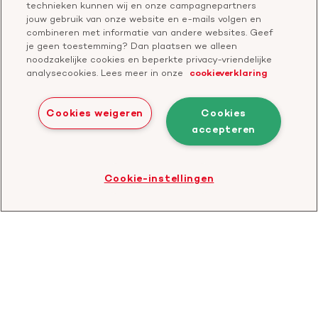
technieken kunnen wij en onze campagnepartners
jouw gebruik van onze website en e-mails volgen en
combineren met informatie van andere websites. Geef
je geen toestemming? Dan plaatsen we alleen
Doneer
noodzakelijke cookies en beperkte privacy-vriendelijke
analysecookies. Lees meer in onze
cookieverklaring
Bezoek
Bezoek
Bezoek
Bezoek
Bezoek
Bezoek
onze
ons
onze
onze
onze
onze
Cookies weigeren
Cookies
Facebook
YouTube
LinkedIn
TikTok
Twitter
Threads
accepteren
Cookies
Disclaimer
Privacyverklaring
profiel
kanaal
profiel
profiel
profiel
profiel
Bezoek
Cookie-instellingen
de
website
van
CBF
-
Toezichthouder
goede
doelen