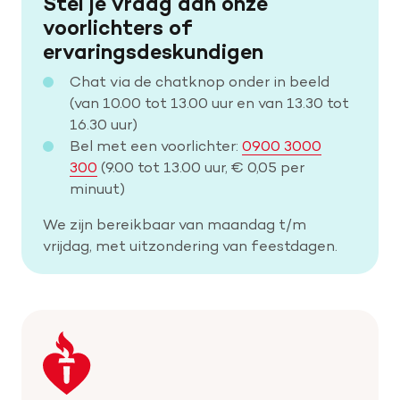
Stel je vraag aan onze
voorlichters of
ervaringsdeskundigen
Chat via de chatknop onder in beeld
(van 10.00 tot 13.00 uur en van 13.30 tot
16.30 uur)
Bel met een voorlichter:
0900 3000
300
(9.00 tot 13.00 uur, € 0,05 per
minuut)
We zijn bereikbaar van maandag t/m
vrijdag, met uitzondering van feestdagen.
Keer
terug
naar