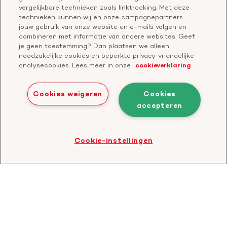
Start een actie
vergelijkbare technieken zoals linktracking. Met deze
Check je gesprek
technieken kunnen wij en onze campagnepartners
jouw gebruik van onze website en e-mails volgen en
combineren met informatie van andere websites. Geef
je geen toestemming? Dan plaatsen we alleen
Doneer
noodzakelijke cookies en beperkte privacy-vriendelijke
analysecookies. Lees meer in onze
cookieverklaring
Bezoek
Bezoek
Bezoek
Bezoek
Bezoek
Bezoek
onze
ons
onze
onze
onze
onze
Cookies weigeren
Cookies
Facebook
YouTube
LinkedIn
TikTok
Twitter
Threads
accepteren
Cookies
Disclaimer
Privacyverklaring
profiel
kanaal
profiel
profiel
profiel
profiel
Bezoek
Cookie-instellingen
de
website
van
CBF
-
Toezichthouder
goede