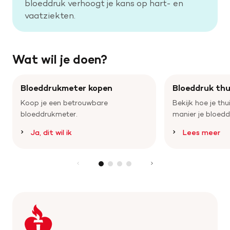
bloeddruk verhoogt je kans op hart- en
vaatziekten.
Help mee met tijd
Wat wil je doen?
Leven met
Wetenschappelijk onderzoek
Bloeddrukmeter kopen
Bloeddruk th
Koop je een betrouwbare
Bekijk hoe je th
Doneer
bloeddrukmeter.
manier je bloedd
Ja, dit wil ik
Lees meer
Keer
terug