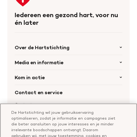
naar
de
Iedereen een gezond hart, voor nu
homepage
én later
Over de Hartstichting
Organisatie
Media en informatie
Onze partners
Nieuws
Kom in actie
Werken bij de Hartstichting
Wetenschappelijk onderzoek
Cookie-instellingen
Word collectant
Contact en service
Materialen bestellen
Voor de pers
Nalaten aan de Hartstichting
Aanmelden nieuwsbrief
Contactgegevens
Voor de wetenschappers
Word partner
De Hartstichting wil jouw gebruikservaring
Bel of chat met een voorlichter
optimaliseren, zodat je informatie en campagnes ziet
Leer reanimeren
Vragen over donateurschap
die beter aansluiten op jouw interesses en je minder
Geef ter nagedachtenis
irrelevante boodschappen ontvangt. Daarom
Klachtenformulier
gebruiken wij, met jouw toestemming, cookies en