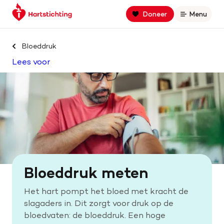
Keer
Spring
Spring
Doneer
Menu
Open
terug
naar
naar
naar
hoofdinhoud
footer
Zoek binnen hartstichting.nl
de
navigatie
Bloeddruk
homepage
Lees voor
Zoeken
Home
Hart- en vaatziekten
Oorzaken
Bloeddruk meten
Is jouw hart gezond?
Het hart pompt het bloed met kracht de
slagaders in. Dit zorgt voor druk op de
Help mee met geld
bloedvaten: de bloeddruk. Een hoge