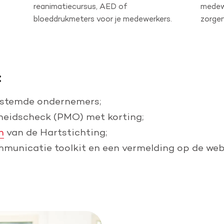
reanimatiecursus, AED of
medew
bloeddrukmeters voor je medewerkers.
zorgen
:
estemde ondernemers;
heidscheck ​(PMO) met korting;
n
van de Hartstichting;
municatie toolkit en een vermelding op de web