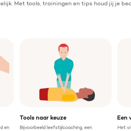
Leer reanimeren
jk. ​Met tools, trainingen en tips houd jij je bed
Word burgerhulpverlener
Tools naar keuze
Een 
id en
Bijvoorbeeld leefstijlcoaching, een
Het vi