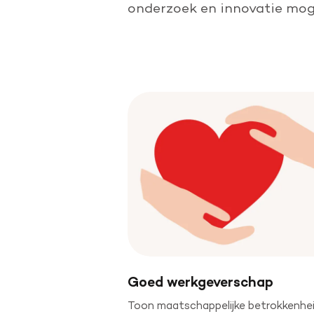
Doe een grote schenking
onderzoek en innovatie mogeli
Geef periodiek
Nalaten aan de Hartstichting
Goed werkgeverschap
Toon maatschappelijke betrokkenhe