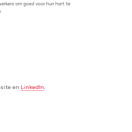
erkers om goed voor hun hart te
.
site ​en
LinkedIn
;