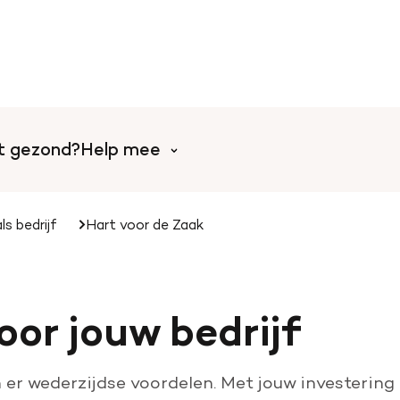
rt gezond?
Help mee
ls bedrijf
Hart voor de Zaak
Help mee met tijd
l
Collecteer voor de Harts
oor jouw bedrijf
Doe mee aan een event o
Word vrijwilliger
jn er wederzijdse voordelen. Met jouw investerin