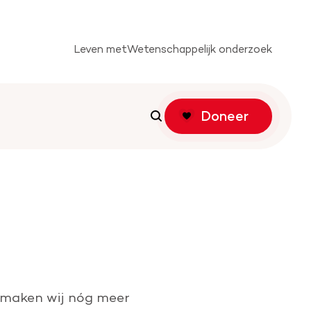
Leven met
Wetenschappelijk onderzoek
Doneer
Zoeken
Zoeken
tichting
f actie
g maken wij nóg meer