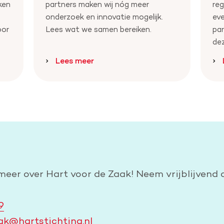
ken
partners maken wij nóg meer
reg
onderzoek en innovatie mogelijk.
ev
oor
Lees wat we samen bereiken.
par
dez
Lees meer
?
 meer over Hart voor de Zaak! Neem vrijblijvend 
9
ak@hartstichting.nl