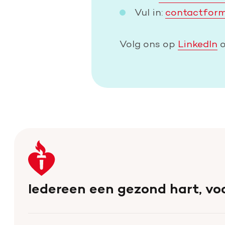
Vul in:
contactform
Volg ons op
LinkedIn
o
Keer
terug
naar
Iedereen een gezond hart, voo
de
homepage