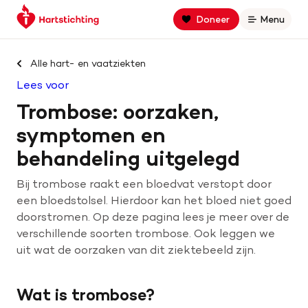
Keer
Spring
Spring
Doneer
Menu
Open
terug
naar
naar
naar
hoofdinhoud
footer
Zoek binnen hartstichting.nl
de
navigatie
Alle hart- en vaatziekten
homepage
Lees voor
Zoeken
Trombose: oorzaken,
Home
symptomen en
behandeling uitgelegd
Hart- en vaatziekten
Bij trombose raakt een bloedvat verstopt door
Oorzaken
een bloedstolsel. Hierdoor kan het bloed niet goed
doorstromen. Op deze pagina lees je meer over de
verschillende soorten trombose. Ook leggen we
Is jouw hart gezond?
uit wat de oorzaken van dit ziektebeeld zijn.
Help mee met geld
Wat is trombose?