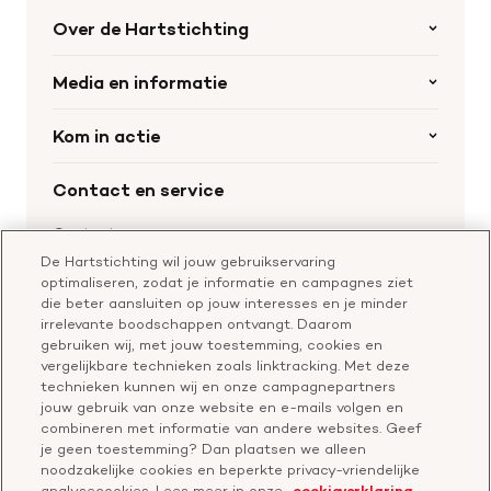
Over de Hartstichting
Organisatie
Media en informatie
Onze partners
Nieuws
Kom in actie
Werken bij de Hartstichting
Wetenschappelijk onderzoek
Cookie-instellingen
Word collectant
Contact en service
Materialen bestellen
Voor de pers
Nalaten aan de Hartstichting
Aanmelden nieuwsbrief
Contactgegevens
Voor de wetenschappers
Word partner
De Hartstichting wil jouw gebruikservaring
Bel of chat met een voorlichter
optimaliseren, zodat je informatie en campagnes ziet
Leer reanimeren
Vragen over donateurschap
die beter aansluiten op jouw interesses en je minder
Geef ter nagedachtenis
irrelevante boodschappen ontvangt. Daarom
Klachtenformulier
gebruiken wij, met jouw toestemming, cookies en
Start een actie
vergelijkbare technieken zoals linktracking. Met deze
Check je gesprek
technieken kunnen wij en onze campagnepartners
jouw gebruik van onze website en e-mails volgen en
combineren met informatie van andere websites. Geef
je geen toestemming? Dan plaatsen we alleen
Doneer
noodzakelijke cookies en beperkte privacy-vriendelijke
analysecookies. Lees meer in onze
cookieverklaring