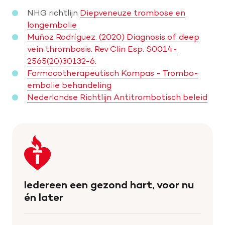
NHG richtlijn
Diepveneuze trombose en
longembolie
Muñoz Rodríguez. (2020) Diagnosis of deep
vein thrombosis. Rev Clin Esp. S0014-
2565(20)30132-6.
Farmacotherapeutisch Kompas - Trombo-
embolie behandeling
Nederlandse Richtlijn Antitrombotisch beleid
Keer
terug
naar
de
Iedereen een gezond hart, voor nu
homepage
én later