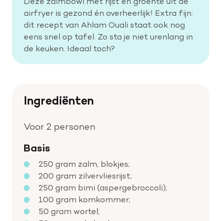
Deze zalmbowl met rijst en groente uit de
airfryer is gezond én overheerlijk! Extra fijn:
dit recept van Ahlam Ouali staat ook nog
Help mee met tijd
eens snel op tafel. Zo sta je niet urenlang in
de keuken. Ideaal toch?
Leven met
Wetenschappelijk onderzoek
Ingrediënten
Doneer
Voor 2 personen
Basis
250 gram zalm, blokjes;
200 gram zilvervliesrijst;
250 gram bimi (aspergebroccoli);
100 gram komkommer;
50 gram wortel;