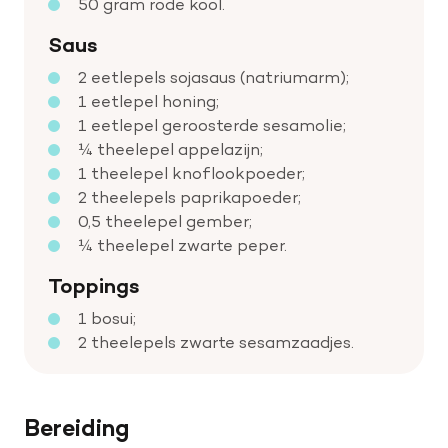
50 gram rode kool.
Saus
2 eetlepels sojasaus (natriumarm);
1 eetlepel honing;
1 eetlepel geroosterde sesamolie;
¼ theelepel appelazijn;
1 theelepel knoflookpoeder;
2 theelepels paprikapoeder;
0,5 theelepel gember;
¼ theelepel zwarte peper.
Toppings
1 bosui;
2 theelepels zwarte sesamzaadjes.
Bereiding