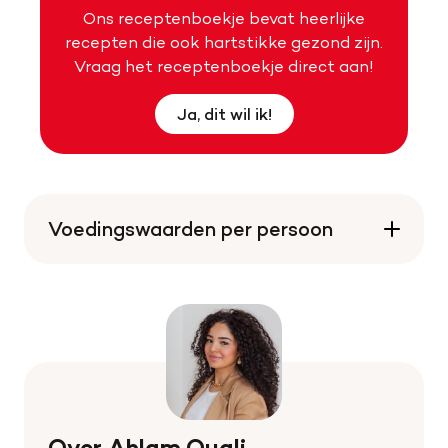
Ons receptenboekje bevat heerlijke
recepten die ook hartstikke gezond zijn.
Vraag het receptenboekje direct aan!
Ja, dit wil ik!
Voedingswaarden per persoon
Over Ahlam Ouali