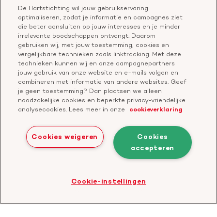
Voor de wetenschappers
Word partner
De Hartstichting wil jouw gebruikservaring
Bel of chat met een voorlichter
optimaliseren, zodat je informatie en campagnes ziet
Leer reanimeren
Vragen over donateurschap
die beter aansluiten op jouw interesses en je minder
Geef ter nagedachtenis
irrelevante boodschappen ontvangt. Daarom
Klachtenformulier
gebruiken wij, met jouw toestemming, cookies en
Start een actie
vergelijkbare technieken zoals linktracking. Met deze
Check je gesprek
technieken kunnen wij en onze campagnepartners
jouw gebruik van onze website en e-mails volgen en
combineren met informatie van andere websites. Geef
je geen toestemming? Dan plaatsen we alleen
Doneer
noodzakelijke cookies en beperkte privacy-vriendelijke
analysecookies. Lees meer in onze
cookieverklaring
Bezoek
Bezoek
Bezoek
Bezoek
Bezoek
Bezoek
onze
ons
onze
onze
onze
onze
Cookies weigeren
Cookies
Facebook
YouTube
LinkedIn
TikTok
Twitter
Threads
accepteren
Cookies
Disclaimer
Privacyverklaring
profiel
kanaal
profiel
profiel
profiel
profiel
Bezoek
Cookie-instellingen
de
website
van