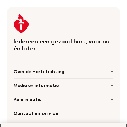
Keer
terug
naar
de
Iedereen een gezond hart, voor nu
homepage
én later
Over de Hartstichting
Organisatie
Media en informatie
Onze partners
Nieuws
Kom in actie
Werken bij de Hartstichting
Wetenschappelijk onderzoek
Cookie-instellingen
Word collectant
Contact en service
Materialen bestellen
Voor de pers
Nalaten aan de Hartstichting
Aanmelden nieuwsbrief
Contactgegevens