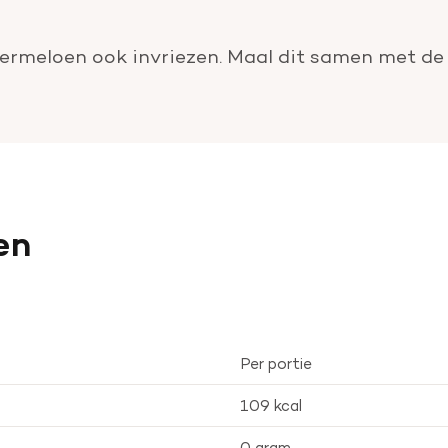
ermeloen ook invriezen. Maal dit samen met de i
en
Per portie
109 kcal
0 gram