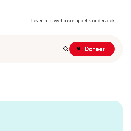
Leven met
Wetenschappelijk onderzoek
Doneer
Zoeken
Zoeken
tichting
f actie