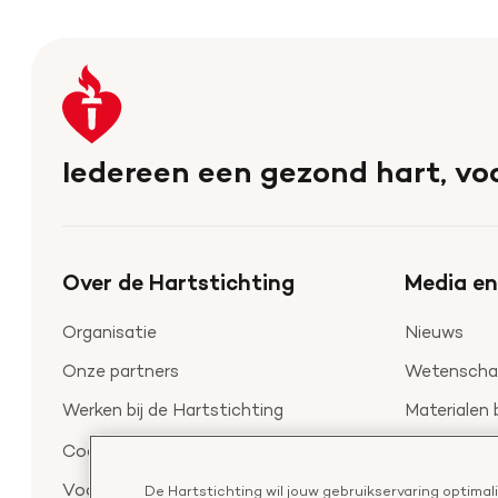
Keer
terug
naar
Iedereen een gezond hart, voo
de
homepage
Over de Hartstichting
Media en
Organisatie
Nieuws
Onze partners
Wetenschap
Werken bij de Hartstichting
Materialen 
Aanmelden 
Cookie-instellingen
Voor de pers
De Hartstichting wil jouw gebruikservaring optima