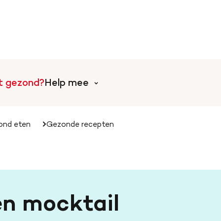
rt gezond?
Help mee
ond eten
Gezonde recepten
Help mee met tijd
l
Collecteer voor de Harts
Doe mee aan een event o
n mocktail
Word vrijwilliger