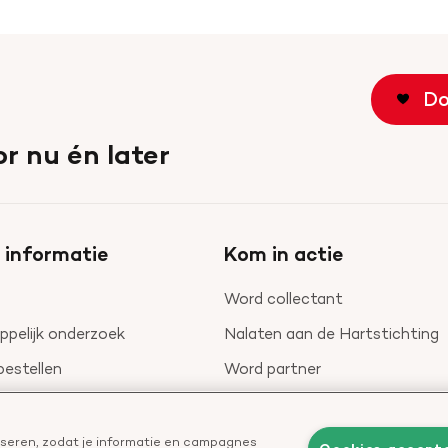
Do
r nu én later
 informatie
Kom in actie
Word collectant
pelijk onderzoek
Nalaten aan de Hartstichting
bestellen
Word partner
nieuwsbrief
Leer reanimeren
Geef ter nagedachtenis
liseren, zodat je informatie en campagnes