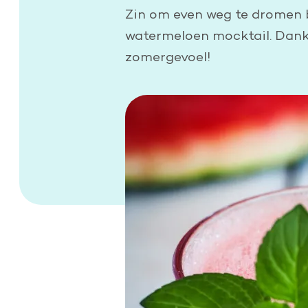
Doe een grote schenking
Zin om even weg te dromen bi
watermeloen mocktail. Dankz
Geef periodiek
zomergevoel!
Nalaten aan de Hartstichting