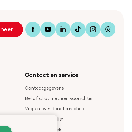
neer
Bezoek
Bezoek
Bezoek
Bezoek
Bezoek
Bezoek
onze
ons
onze
onze
onze
onze
Facebook
YouTube
LinkedIn
TikTok
Twitter
Threads
profiel
kanaal
profiel
profiel
profiel
profiel
Contact en service
Contactgegevens
Bel of chat met een voorlichter
Vragen over donateurschap
Klachtenformulier
Check je gesprek