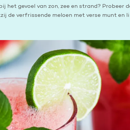
Leer reanimeren
j het gevoel van zon, zee en strand? Probeer de
ij de verfrissende meloen met verse munt en li
Word burgerhulpverlener