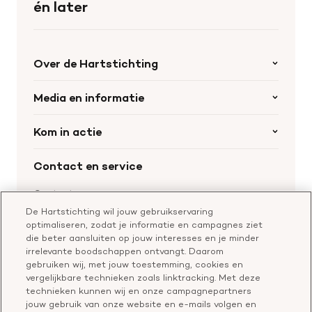
én later
Over de Hartstichting
Organisatie
Media en informatie
Onze partners
Nieuws
Kom in actie
Werken bij de Hartstichting
Wetenschappelijk onderzoek
Cookie-instellingen
Word collectant
Contact en service
Materialen bestellen
Voor de pers
Nalaten aan de Hartstichting
Aanmelden nieuwsbrief
Contactgegevens
Voor de wetenschappers
Word partner
De Hartstichting wil jouw gebruikservaring
Bel of chat met een voorlichter
optimaliseren, zodat je informatie en campagnes ziet
Leer reanimeren
Vragen over donateurschap
die beter aansluiten op jouw interesses en je minder
Geef ter nagedachtenis
irrelevante boodschappen ontvangt. Daarom
Klachtenformulier
gebruiken wij, met jouw toestemming, cookies en
Start een actie
vergelijkbare technieken zoals linktracking. Met deze
Check je gesprek
technieken kunnen wij en onze campagnepartners
jouw gebruik van onze website en e-mails volgen en