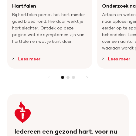
Hartfalen
Onderzoek na
Bij hartfalen pompt het hart minder
Artsen en wete
goed bloed rond. Hierdoor werkt je
naar oplossinge
hart slechter. Ontdek op deze
eerder op te spo
pagina wat de symptomen zijn van
behandelen. Lee
hartfalen en wat je kunt doen.
over een aantal
waaraan wordt 
Lees meer
Lees meer
Keer
terug
naar
de
Iedereen een gezond hart, voor nu
homepage