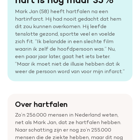
Mark Jan (58) heeft hartfalen na een
Help mee met tijd
hartinfarct. Hij had nooit gedacht dat hem
dit zou kunnen overkomen. Hij leefde
tenslotte gezond, sportte veel en voelde
Leven met
zich fit. “Ik belandde in een slechte film
Wetenschappelijk onderzoek
waarin ik zelf de hoofdpersoon was.” Nu,
een paar jaar later, gaat het iets beter.
“Maar ik moet niet de illusie hebben dat ik
Doneer
weer de persoon word van voor mijn infarct.”
Over hartfalen
Zo’n 256.000 mensen in Nederland weten,
net als Mark Jan, dat ze hartfalen hebben.
Naar schatting zijn er nog zo’n 255.000
mensen die de ziekte hebben, maar dit nog