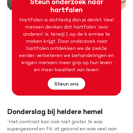
Steun onderzoek naar
hartfalen
Hartfalen is dichterbij dan je denkt. Veel
mensen denken dat hartfalen ‘voor
anderen’ is, terwijl 1 op de 4 ermee te
maken krijgt. Door onderzoek naar
hartfalen ontdekken we de ziekte
eerder, verbeteren we behandelingen en
krijgen mensen meer grip op hun leven
en meer kwaliteit van leven.
Steun ons
Donderslag bij heldere hemel
“Het contrast kan ook niet groter. Ik was
supergezond en fit, at gezond en was veel aan