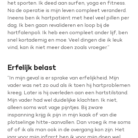
het sporten. Ik deed aan surfen, yoga en fitness.
Na de operatie is mijn leven compleet veranderd.
Ineens ben ik hartpatiënt met heel veel pillen per
dag. Ik ben gaan revalideren en loop bij de
hartfalenpoli. Ik heb een compleet ander lijf, ben
snel kortademig en moe. Veel dingen die ik leuk
vind, kan ik niet meer doen zoals vroeger.”
Erfelijk belast
“In mijn geval is er sprake van erfelijkheid. Mijn
vader was net zo oud als ik toen hij hartproblemen
kreeg. Later is hij overleden aan een hartstilstand.
Mijn vader had wel duidelijke klachten. Ik niet,
alleen soms wat vage pijntjes. Bij zware
inspanning krijg ik pijn in mijn kaak of van die
plotselinge hitte-aanvallen. Dan vroeg ik me soms
af of ik als man ook in de overgang kon zijn. Het
jaar voor mijn infarct ben ik voor mijn doen wel