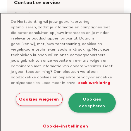
Contact en service
Materialen bestellen
Voor de pers
Nalaten aan de Hartstichting
Aanmelden nieuwsbrief
Contactgegevens
Voor de wetenschappers
Word partner
De Hartstichting wil jouw gebruikservaring
Bel of chat met een voorlichter
optimaliseren, zodat je informatie en campagnes ziet
Leer reanimeren
Vragen over donateurschap
die beter aansluiten op jouw interesses en je minder
Geef ter nagedachtenis
irrelevante boodschappen ontvangt. Daarom
Klachtenformulier
gebruiken wij, met jouw toestemming, cookies en
Start een actie
vergelijkbare technieken zoals linktracking. Met deze
Check je gesprek
technieken kunnen wij en onze campagnepartners
jouw gebruik van onze website en e-mails volgen en
combineren met informatie van andere websites. Geef
je geen toestemming? Dan plaatsen we alleen
Doneer
noodzakelijke cookies en beperkte privacy-vriendelijke
analysecookies. Lees meer in onze
cookieverklaring
Bezoek
Bezoek
Bezoek
Bezoek
Bezoek
Bezoek
onze
ons
onze
onze
onze
onze
Cookies weigeren
Cookies
Facebook
YouTube
LinkedIn
TikTok
Twitter
Threads
accepteren
Cookies
Disclaimer
Privacyverklaring
profiel
kanaal
profiel
profiel
profiel
profiel
Bezoek
Cookie-instellingen