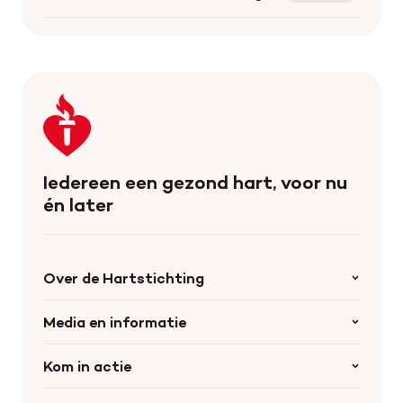
Keer
terug
naar
de
Iedereen een gezond hart, voor nu
homepage
én later
Over de Hartstichting
Organisatie
Media en informatie
Onze partners
Nieuws
Kom in actie
Werken bij de Hartstichting
Wetenschappelijk onderzoek
Cookie-instellingen
Word collectant