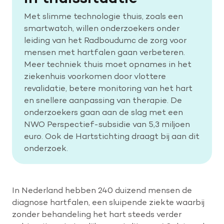
Met slimme technologie thuis, zoals een
smartwatch, willen onderzoekers onder
Help mee met tijd
leiding van het Radboudumc de zorg voor
mensen met hartfalen gaan verbeteren.
Meer techniek thuis moet opnames in het
Leven met
ziekenhuis voorkomen door vlottere
Wetenschappelijk onderzoek
revalidatie, betere monitoring van het hart
en snellere aanpassing van therapie. De
Doneer
onderzoekers gaan aan de slag met een
NWO Perspectief-subsidie van 5,3 miljoen
euro. Ook de Hartstichting draagt bij aan dit
onderzoek.
In Nederland hebben 240 duizend mensen de
diagnose hartfalen, een sluipende ziekte waarbij
zonder behandeling het hart steeds verder