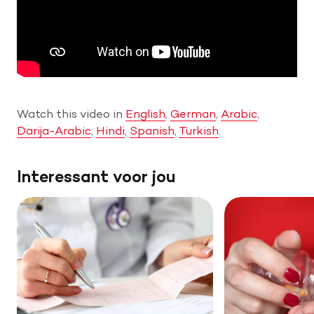
Help mee met tijd
Leven met
Wetenschappelijk onderzoek
Watch this video in
English
,
German
,
Arabic
,
Darija-Arabic
,
Hindi
,
Spanish
,
Turkish
.
Doneer
Interessant voor jou