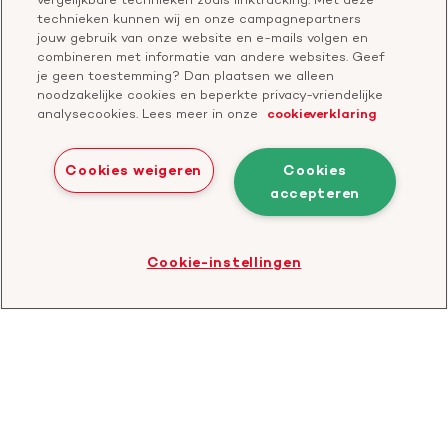
Check je gesprek
technieken kunnen wij en onze campagnepartners
jouw gebruik van onze website en e-mails volgen en
combineren met informatie van andere websites. Geef
je geen toestemming? Dan plaatsen we alleen
Doneer
noodzakelijke cookies en beperkte privacy-vriendelijke
analysecookies. Lees meer in onze
cookieverklaring
Bezoek
Bezoek
Bezoek
Bezoek
Bezoek
Bezoek
onze
ons
onze
onze
onze
onze
Cookies weigeren
Cookies
Facebook
YouTube
LinkedIn
TikTok
Twitter
Threads
accepteren
Cookies
Disclaimer
Privacyverklaring
profiel
kanaal
profiel
profiel
profiel
profiel
Bezoek
Cookie-instellingen
de
website
van
CBF
-
Toezichthouder
goede
doelen