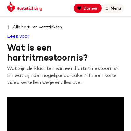
Keer
Spring
Spring
Doneer
Menu
Open
terug
naar
naar
naar
hoofdinhoud
footer
Zoek binnen hartstichting.nl
de
navigatie
Alle hart- en vaatziekten
homepage
Lees voor
Zoeken
Wat is een
Home
hartritmestoornis?
Wat zijn de klachten van een hartritmestoornis?
Hart- en vaatziekten
En wat zijn de mogelijke oorzaken? In een korte
video vertellen we je er alles over.
Oorzaken
Is jouw hart gezond?
Help mee met geld