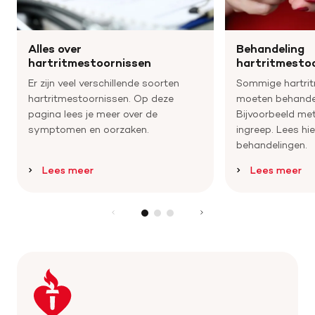
Alles over
Behandeling
hartritmestoornissen
hartritmesto
Er zijn veel verschillende soorten
Sommige hartri
hartritmestoornissen. Op deze
moeten behande
pagina lees je meer over de
Bijvoorbeeld met
symptomen en oorzaken.
ingreep. Lees hi
behandelingen.
Lees meer
Lees meer
Keer
terug
naar