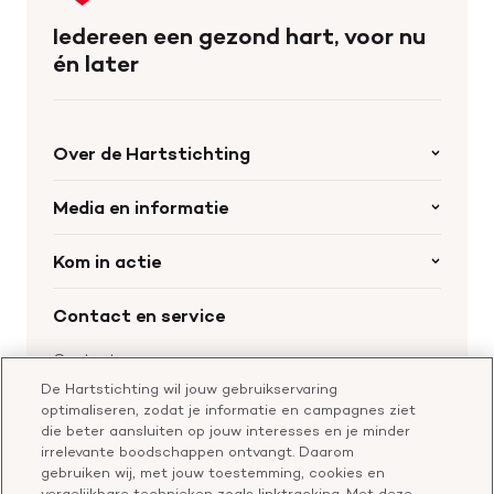
de
Iedereen een gezond hart, voor nu
homepage
én later
Over de Hartstichting
Organisatie
Media en informatie
Onze partners
Nieuws
Kom in actie
Werken bij de Hartstichting
Wetenschappelijk onderzoek
Cookie-instellingen
Word collectant
Contact en service
Materialen bestellen
Voor de pers
Nalaten aan de Hartstichting
Aanmelden nieuwsbrief
Contactgegevens
Voor de wetenschappers
Word partner
De Hartstichting wil jouw gebruikservaring
Bel of chat met een voorlichter
optimaliseren, zodat je informatie en campagnes ziet
Leer reanimeren
Vragen over donateurschap
die beter aansluiten op jouw interesses en je minder
Geef ter nagedachtenis
irrelevante boodschappen ontvangt. Daarom
Klachtenformulier
gebruiken wij, met jouw toestemming, cookies en
Start een actie
vergelijkbare technieken zoals linktracking. Met deze