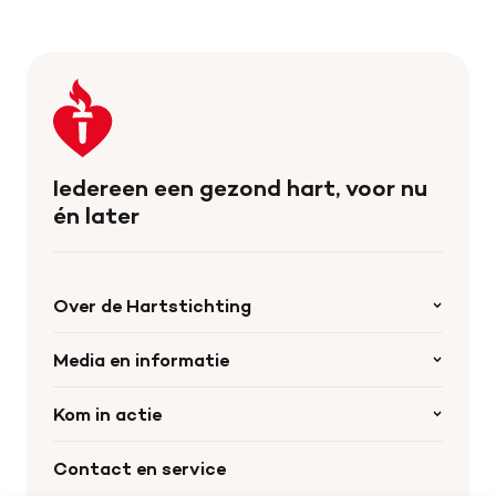
Keer
terug
naar
de
Iedereen een gezond hart, voor nu
homepage
én later
Over de Hartstichting
Organisatie
Media en informatie
Onze partners
Nieuws
Kom in actie
Werken bij de Hartstichting
Wetenschappelijk onderzoek
Cookie-instellingen
Word collectant
Contact en service
Materialen bestellen
Voor de pers
Nalaten aan de Hartstichting