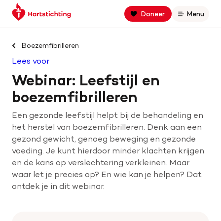
Keer
Spring
Spring
Doneer
Menu
Open
terug
naar
naar
naar
hoofdinhoud
footer
Zoek binnen hartstichting.nl
de
navigatie
Boezemfibrilleren
homepage
Lees voor
Zoeken
Webinar: Leefstijl en
Home
boezemfibrilleren
Een gezonde leefstijl helpt bij de behandeling en
Hart- en vaatziekten
het herstel van boezemfibrilleren. Denk aan een
gezond gewicht, genoeg beweging en gezonde
Oorzaken
voeding. Je kunt hierdoor minder klachten krijgen
en de kans op verslechtering verkleinen. Maar
Is jouw hart gezond?
waar let je precies op? En wie kan je helpen? Dat
ontdek je in dit webinar.
Help mee met geld