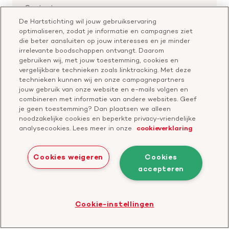
Aanmelden nieuwsbrief
Contactgegevens
Voor de wetenschappers
Word partner
De Hartstichting wil jouw gebruikservaring
Bel of chat met een voorlichter
optimaliseren, zodat je informatie en campagnes ziet
Leer reanimeren
Vragen over donateurschap
die beter aansluiten op jouw interesses en je minder
Geef ter nagedachtenis
irrelevante boodschappen ontvangt. Daarom
Klachtenformulier
gebruiken wij, met jouw toestemming, cookies en
Start een actie
vergelijkbare technieken zoals linktracking. Met deze
Check je gesprek
technieken kunnen wij en onze campagnepartners
jouw gebruik van onze website en e-mails volgen en
combineren met informatie van andere websites. Geef
je geen toestemming? Dan plaatsen we alleen
Doneer
noodzakelijke cookies en beperkte privacy-vriendelijke
analysecookies. Lees meer in onze
cookieverklaring
Bezoek
Bezoek
Bezoek
Bezoek
Bezoek
Bezoek
onze
ons
onze
onze
onze
onze
Cookies weigeren
Cookies
Facebook
YouTube
LinkedIn
TikTok
Twitter
Threads
accepteren
Cookies
Disclaimer
Privacyverklaring
profiel
kanaal
profiel
profiel
profiel
profiel
Bezoek
Cookie-instellingen
de
website