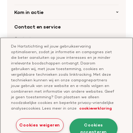
Onze partners
Nieuws
Kom in actie
Werken bij de Hartstichting
Wetenschappelijk onderzoek
Cookie-instellingen
Word collectant
Contact en service
Materialen bestellen
Voor de pers
Nalaten aan de Hartstichting
Aanmelden nieuwsbrief
Contactgegevens
Voor de wetenschappers
Word partner
De Hartstichting wil jouw gebruikservaring
Bel of chat met een voorlichter
optimaliseren, zodat je informatie en campagnes ziet
Leer reanimeren
Vragen over donateurschap
die beter aansluiten op jouw interesses en je minder
Geef ter nagedachtenis
irrelevante boodschappen ontvangt. Daarom
Klachtenformulier
gebruiken wij, met jouw toestemming, cookies en
Start een actie
vergelijkbare technieken zoals linktracking. Met deze
Check je gesprek
technieken kunnen wij en onze campagnepartners
jouw gebruik van onze website en e-mails volgen en
combineren met informatie van andere websites. Geef
je geen toestemming? Dan plaatsen we alleen
Doneer
noodzakelijke cookies en beperkte privacy-vriendelijke
analysecookies. Lees meer in onze
cookieverklaring
Bezoek
Bezoek
Bezoek
Bezoek
Bezoek
Bezoek
onze
ons
onze
onze
onze
onze
Cookies weigeren
Cookies
Facebook
YouTube
LinkedIn
TikTok
Twitter
Threads
accepteren