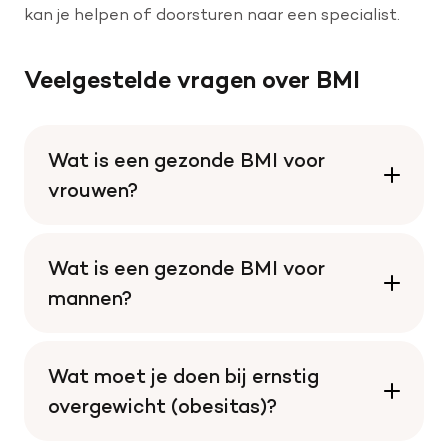
kan je helpen of doorsturen naar een specialist.
Veelgestelde vragen over BMI
Wat is een gezonde BMI voor
vrouwen?
Wat is een gezonde BMI voor
mannen?
Wat moet je doen bij ernstig
overgewicht (obesitas)?