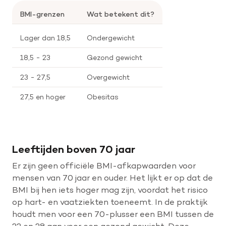
BMI-grenzen
Wat betekent dit?
Lager dan 18,5
Ondergewicht
18,5 - 23
Gezond gewicht
23 - 27,5
Overgewicht
27,5 en hoger
Obesitas
Leeftijden boven 70 jaar
Er zijn geen officiële BMI-afkapwaarden voor
mensen van 70 jaar en ouder. Het lijkt er op dat de
BMI bij hen iets hoger mag zijn, voordat het risico
op hart- en vaatziekten toeneemt. In de praktijk
houdt men voor een 70-plusser een BMI tussen de
22 en 28 aan voor een gezond gewicht. Deze