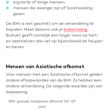
erg korte of lange mensen;
mensen die zwanger zijn of borstvoeding
geven.
De BMI is niet geschikt om de vetverdeling te
bepalen. Meet daarom ook je
buikomvang
.
Buikvet geeft namelijk een hoger risico op hart-
en vaatziekten dan vet op bijvoorbeeld de heupen
en benen.
Mensen van Aziatische afkomst
Voor mensen met een Aziatische afkomst gelden
andere afkapwaardes van de BMI. Zij hebben een
andere vetverdeling. De volgende waardes zijn van
toepassing:
BMI-grenzen Aziatische afkomst (19-69
jaar)