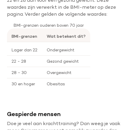
waardes zijn verwerkt in de BMI-meter op deze
pagina. Verder gelden de volgende waardes:
BMI-grenzen ouderen boven 70 jaar
BMI-grenzen
Wat betekent dit?
Lager dan 22
Ondergewicht
22 - 28
Gezond gewicht
28 - 30
Overgewicht
30 en hoger
Obesitas
Gespierde mensen
Doe je veel aan krachttraining? Dan weeg je vaak