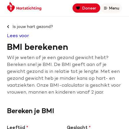
Keer
Spring
Spring
Doneer
Menu
Open
terug
naar
naar
naar
hoofdinhoud
footer
Zoek binnen hartstichting.nl
de
navigatie
Is jouw hart gezond?
homepage
Lees voor
Zoeken
BMI berekenen
Home
Wil je weten of je een gezond gewicht hebt?
Bereken snel je BMI. De BMI geeft aan of je
Hart- en vaatziekten
gewicht gezond is in relatie tot je lengte. Met een
gezond gewicht heb je minder kans op hart- en
Oorzaken
vaatziekten. Onze BMI-calculator is geschikt voor
vrouwen, mannen en kinderen vanaf 2 jaar.
Is jouw hart gezond?
Bereken je BMI
Help mee met geld
Leeftijd
*
Verplicht
Geslacht
*
Verplicht