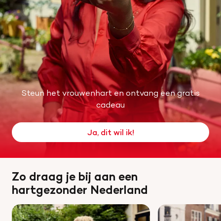
Help mee met tijd
Leven met
Wetenschappelijk onderzoek
Steun het vrouwenhart en ontvang een gratis
Doneer
cadeau
Ja, dit wil ik!
Zo draag je bij aan een
hartgezonder Nederland