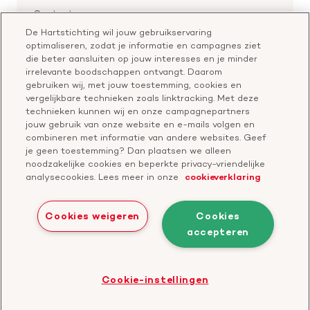
Voor de pers
Nalaten aan de Hartstichting
Aanmelden nieuwsbrief
Contactgegevens
Voor de wetenschappers
Word partner
De Hartstichting wil jouw gebruikservaring
Bel of chat met een voorlichter
optimaliseren, zodat je informatie en campagnes ziet
Leer reanimeren
Vragen over donateurschap
die beter aansluiten op jouw interesses en je minder
Geef ter nagedachtenis
irrelevante boodschappen ontvangt. Daarom
Klachtenformulier
gebruiken wij, met jouw toestemming, cookies en
Start een actie
vergelijkbare technieken zoals linktracking. Met deze
Check je gesprek
technieken kunnen wij en onze campagnepartners
jouw gebruik van onze website en e-mails volgen en
combineren met informatie van andere websites. Geef
je geen toestemming? Dan plaatsen we alleen
Doneer
noodzakelijke cookies en beperkte privacy-vriendelijke
analysecookies. Lees meer in onze
cookieverklaring
Bezoek
Bezoek
Bezoek
Bezoek
Bezoek
Bezoek
onze
ons
onze
onze
onze
onze
Cookies weigeren
Cookies
Facebook
YouTube
LinkedIn
TikTok
Twitter
Threads
accepteren
Cookies
Disclaimer
Privacyverklaring
profiel
kanaal
profiel
profiel
profiel
profiel
Bezoek
Cookie-instellingen
de
website