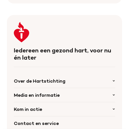
Keer
terug
naar
de
Iedereen een gezond hart, voor nu
homepage
én later
Over de Hartstichting
Organisatie
Media en informatie
Onze partners
Nieuws
Kom in actie
Werken bij de Hartstichting
Wetenschappelijk onderzoek
Cookie-instellingen
Word collectant
Contact en service
Materialen bestellen