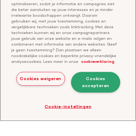
optimaliseren, zodat je informatie en campagnes ziet
Leer reanimeren
Vragen over donateurschap
die beter aansluiten op jouw interesses en je minder
Geef ter nagedachtenis
irrelevante boodschappen ontvangt. Daarom
Klachtenformulier
gebruiken wij, met jouw toestemming, cookies en
Start een actie
vergelijkbare technieken zoals linktracking. Met deze
Check je gesprek
technieken kunnen wij en onze campagnepartners
jouw gebruik van onze website en e-mails volgen en
combineren met informatie van andere websites. Geef
je geen toestemming? Dan plaatsen we alleen
Doneer
noodzakelijke cookies en beperkte privacy-vriendelijke
analysecookies. Lees meer in onze
cookieverklaring
Bezoek
Bezoek
Bezoek
Bezoek
Bezoek
Bezoek
onze
ons
onze
onze
onze
onze
Cookies weigeren
Cookies
Facebook
YouTube
LinkedIn
TikTok
Twitter
Threads
accepteren
Cookies
Disclaimer
Privacyverklaring
profiel
kanaal
profiel
profiel
profiel
profiel
Bezoek
Cookie-instellingen
de
website
van
CBF