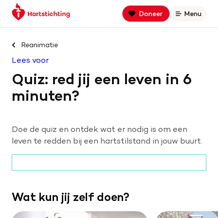
Keer
Spring
Spring
Doneer
Menu
Open
terug
naar
naar
naar
hoofdinhoud
footer
Zoek binnen hartstichting.nl
de
navigatie
Reanimatie
homepage
Lees voor
Zoeken
Quiz: red jij een leven in 6
Home
minuten?
Hart- en vaatziekten
Doe de quiz en ontdek wat er nodig is om een
Oorzaken
leven te redden bij een hartstilstand in jouw buurt.
Is jouw hart gezond?
Wat kun jij zelf doen?
Help mee met geld