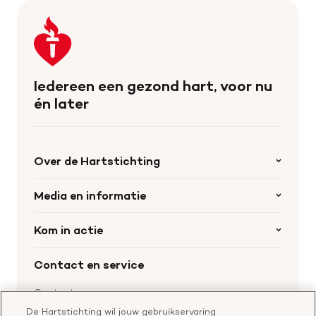
Keer
terug
naar
de
Iedereen een gezond hart, voor nu
homepage
én later
Over de Hartstichting
Organisatie
Media en informatie
Onze partners
Nieuws
Kom in actie
Werken bij de Hartstichting
Wetenschappelijk onderzoek
Cookie-instellingen
Word collectant
Contact en service
Materialen bestellen
Voor de pers
Nalaten aan de Hartstichting
Aanmelden nieuwsbrief
Contactgegevens
Voor de wetenschappers
Word partner
De Hartstichting wil jouw gebruikservaring
Bel of chat met een voorlichter