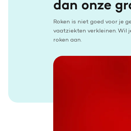
dan onze gra
Doe een grote schenking
Geef periodiek
Roken is niet goed voor je g
Nalaten aan de Hartstichting
vaatziekten verkleinen. Wil
roken aan.