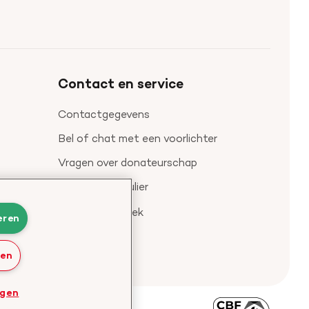
onze
ons
onze
onze
onze
onze
Facebook
YouTube
LinkedIn
TikTok
Twitter
Threads
profiel
kanaal
profiel
profiel
profiel
profiel
Contact en service
Contactgegevens
Bel of chat met een voorlichter
Vragen over donateurschap
Klachtenformulier
Check je gesprek
eren
ren
ngen
Bezoek