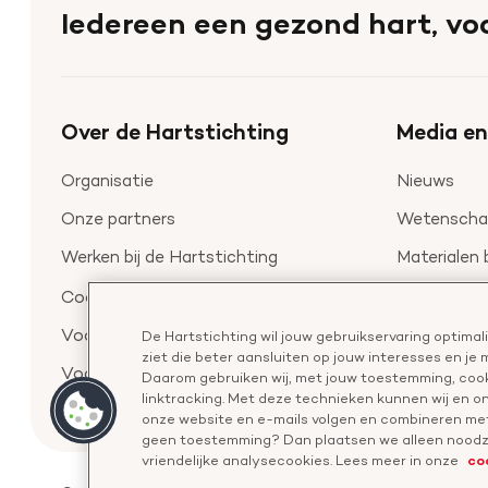
naar
Iedereen een gezond hart, voo
de
homepage
Over de Hartstichting
Media en
Organisatie
Nieuws
Onze partners
Wetenschap
Werken bij de Hartstichting
Materialen 
Aanmelden 
Cookie-instellingen
Voor de pers
De Hartstichting wil jouw gebruikservaring optima
ziet die beter aansluiten op jouw interesses en je
Voor de wetenschappers
Daarom gebruiken wij, met jouw toestemming, cook
linktracking. Met deze technieken kunnen wij en 
onze website en e-mails volgen en combineren met
geen toestemming? Dan plaatsen we alleen noodza
co
vriendelijke analysecookies. Lees meer in onze