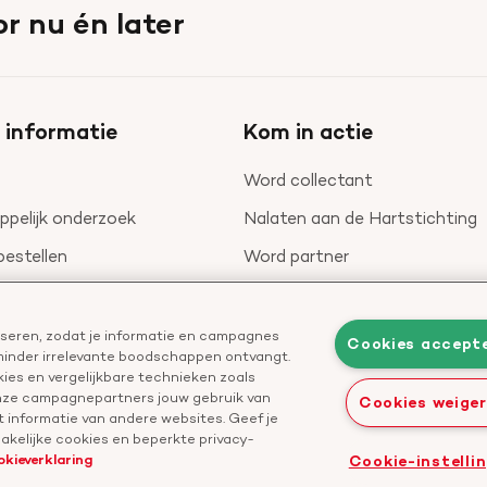
r nu én later
 informatie
Kom in actie
Word collectant
pelijk onderzoek
Nalaten aan de Hartstichting
bestellen
Word partner
nieuwsbrief
Leer reanimeren
Geef ter nagedachtenis
liseren, zodat je informatie en campagnes
Cookies accept
 minder irrelevante boodschappen ontvangt.
Start een actie
ies en vergelijkbare technieken zoals
onze campagnepartners jouw gebruik van
Cookies weige
 informatie van andere websites. Geef je
kelijke cookies en beperkte privacy-
okieverklaring
Cookie-instelli