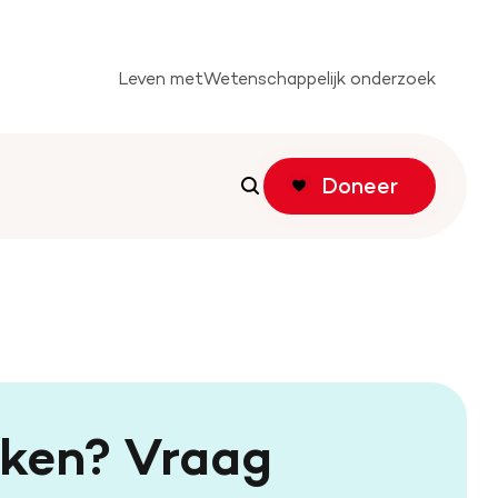
Leven met
Wetenschappelijk onderzoek
Doneer
Zoeken
Zoeken
tichting
f actie
oken? Vraag