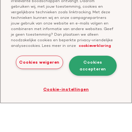
irrelevante boodschappen ontvangt. Daarom
Klachtenformulier
gebruiken wij, met jouw toestemming, cookies en
Start een actie
vergelijkbare technieken zoals linktracking. Met deze
Check je gesprek
technieken kunnen wij en onze campagnepartners
jouw gebruik van onze website en e-mails volgen en
combineren met informatie van andere websites. Geef
je geen toestemming? Dan plaatsen we alleen
Doneer
noodzakelijke cookies en beperkte privacy-vriendelijke
analysecookies. Lees meer in onze
cookieverklaring
Bezoek
Bezoek
Bezoek
Bezoek
Bezoek
Bezoek
onze
ons
onze
onze
onze
onze
Cookies weigeren
Cookies
Facebook
YouTube
LinkedIn
TikTok
Twitter
Threads
accepteren
Cookies
Disclaimer
Privacyverklaring
profiel
kanaal
profiel
profiel
profiel
profiel
Bezoek
Cookie-instellingen
de
website
van
CBF
-
Toezichthouder