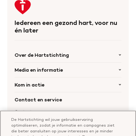
terug
naar
de
Iedereen een gezond hart, voor nu
homepage
én later
Over de Hartstichting
Organisatie
Media en informatie
Onze partners
Nieuws
Kom in actie
Werken bij de Hartstichting
Wetenschappelijk onderzoek
Cookievoorkeuren
Word collectant
Contact en service
Materialen bestellen
Voor de pers
Nalaten aan de Hartstichting
Aanmelden nieuwsbrief
Contactgegevens
Voor de wetenschappers
Word partner
De Hartstichting wil jouw gebruikservaring
Bel of chat met een voorlichter
optimaliseren, zodat je informatie en campagnes ziet
Leer reanimeren
Vragen over donateurschap
die beter aansluiten op jouw interesses en je minder
Geef ter nagedachtenis