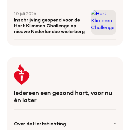
10 juli 2026
Inschrijving geopend voor de
Hart Klimmen Challenge op
nieuwe Nederlandse wielerberg
Keer
terug
naar
de
Iedereen een gezond hart, voor nu
homepage
én later
Over de Hartstichting