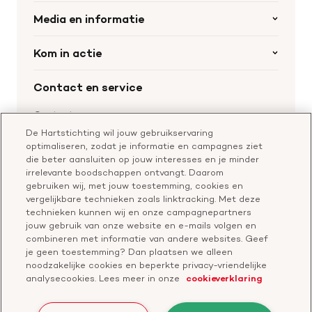
Organisatie
Media en informatie
Onze partners
Nieuws
Kom in actie
Werken bij de Hartstichting
Wetenschappelijk onderzoek
Cookie-instellingen
Word collectant
Contact en service
Materialen bestellen
Voor de pers
Nalaten aan de Hartstichting
Aanmelden nieuwsbrief
Contactgegevens
Voor de wetenschappers
Word partner
De Hartstichting wil jouw gebruikservaring
Bel of chat met een voorlichter
optimaliseren, zodat je informatie en campagnes ziet
Leer reanimeren
Vragen over donateurschap
die beter aansluiten op jouw interesses en je minder
Geef ter nagedachtenis
irrelevante boodschappen ontvangt. Daarom
Klachtenformulier
gebruiken wij, met jouw toestemming, cookies en
Start een actie
vergelijkbare technieken zoals linktracking. Met deze
Check je gesprek
technieken kunnen wij en onze campagnepartners
jouw gebruik van onze website en e-mails volgen en
combineren met informatie van andere websites. Geef
je geen toestemming? Dan plaatsen we alleen
Doneer
noodzakelijke cookies en beperkte privacy-vriendelijke
analysecookies. Lees meer in onze
cookieverklaring
Bezoek
Bezoek
Bezoek
Bezoek
Bezoek
Bezoek