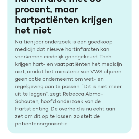
procent, maar
hartpatiënten krijgen
Help mee met tijd
het niet
Leven met
Na tien jaar onderzoek is een goedkoop
Wetenschappelijk onderzoek
medicijn dat nieuwe hartinfarcten kan
voorkomen eindelijk goedgekeurd. Toch
krijgen hart- en vaatpatiënten het medicijn
Doneer
niet, omdat het ministerie van VWS al jaren
geen actie onderneemt om wet- en
regelgeving aan te passen. “Dit is niet meer
uit te leggen”, zegt Rebecca Abma-
Schouten, hoofd onderzoek van de
Hartstichting. De overheid is nu echt aan
zet om dit op te lossen, zo stelt de
patiëntenorganisatie.