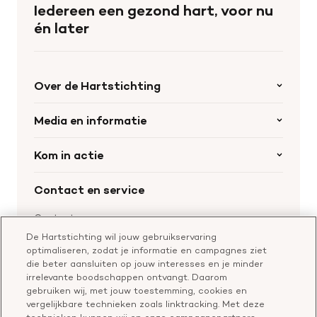
de
Iedereen een gezond hart, voor nu
homepage
én later
Over de Hartstichting
Organisatie
Media en informatie
Onze partners
Nieuws
Kom in actie
Werken bij de Hartstichting
Wetenschappelijk onderzoek
Cookie-instellingen
Word collectant
Contact en service
Materialen bestellen
Voor de pers
Nalaten aan de Hartstichting
Aanmelden nieuwsbrief
Contactgegevens
Voor de wetenschappers
Word partner
De Hartstichting wil jouw gebruikservaring
Bel of chat met een voorlichter
optimaliseren, zodat je informatie en campagnes ziet
Leer reanimeren
Vragen over donateurschap
die beter aansluiten op jouw interesses en je minder
Geef ter nagedachtenis
irrelevante boodschappen ontvangt. Daarom
Klachtenformulier
gebruiken wij, met jouw toestemming, cookies en
Start een actie
vergelijkbare technieken zoals linktracking. Met deze
Check je gesprek