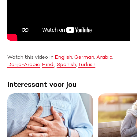
Help mee met tijd
Leven met
Wetenschappelijk onderzoek
Watch this video in
English
,
German
,
Arabic
,
Darija-Arabic
,
Hindi
,
Spanish
Doneer
,
Turkish
.
Interessant voor jou