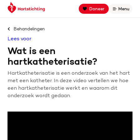
Keer
Spring
Spring
Doneer
Menu
Open
terug
naar
naar
naar
hoofdinhoud
footer
Zoek binnen hartstichting.nl
de
navigatie
Behandelingen
homepage
Lees voor
Zoeken
Wat is een
Home
hartkatheterisatie?
Hartkatheterisatie is een onderzoek van het hart
Hart- en vaatziekten
met een katheter. In deze video vertellen we hoe
een hartkatheterisatie werkt en waarom dit
Oorzaken
onderzoek wordt gedaan.
Is jouw hart gezond?
Help mee met geld