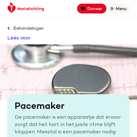
Keer
Spring
Spring
Doneer
Menu
Open
terug
naar
naar
naar
hoofdinhoud
footer
Zoek binnen hartstichting.nl
de
navigatie
Behandelingen
homepage
Lees voor
Zoeken
Home
Hart- en vaatziekten
Oorzaken
Pacemaker
Is jouw hart gezond?
De pacemaker is een apparaatje dat ervoor
zorgt dat het hart in het juiste ritme blijft
Help mee met geld
kloppen. Meestal is een pacemaker nodig