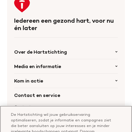
terug
naar
de
Iedereen een gezond hart, voor nu
homepage
én later
Over de Hartstichting
Organisatie
Media en informatie
Onze partners
Nieuws
Kom in actie
Werken bij de Hartstichting
Wetenschappelijk onderzoek
Cookie-instellingen
Word collectant
Contact en service
Materialen bestellen
Voor de pers
Nalaten aan de Hartstichting
Aanmelden nieuwsbrief
Contactgegevens
Voor de wetenschappers
Word partner
De Hartstichting wil jouw gebruikservaring
Bel of chat met een voorlichter
optimaliseren, zodat je informatie en campagnes ziet
Leer reanimeren
Vragen over donateurschap
die beter aansluiten op jouw interesses en je minder
Geef ter nagedachtenis
irrelevante boodschappen ontvangt. Daarom