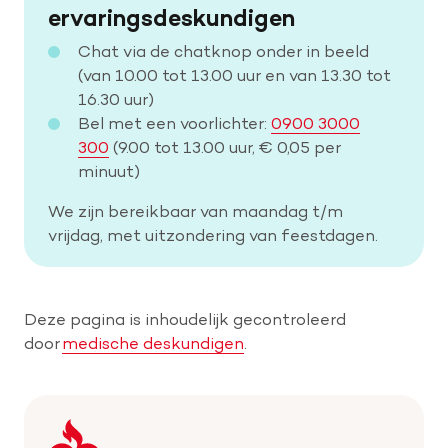
ervaringsdeskundigen
Chat via de chatknop onder in beeld
(van 10.00 tot 13.00 uur en van 13.30 tot
16.30 uur)
Bel met een voorlichter:
0900 3000
300
(9.00 tot 13.00 uur, € 0,05 per
minuut)
We zijn bereikbaar van maandag t/m
vrijdag, met uitzondering van feestdagen.
Deze pagina is inhoudelijk gecontroleerd
door
medische deskundigen
.
Keer