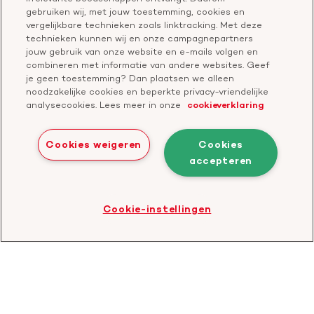
Klachtenformulier
gebruiken wij, met jouw toestemming, cookies en
Start een actie
vergelijkbare technieken zoals linktracking. Met deze
Check je gesprek
technieken kunnen wij en onze campagnepartners
jouw gebruik van onze website en e-mails volgen en
combineren met informatie van andere websites. Geef
je geen toestemming? Dan plaatsen we alleen
Doneer
noodzakelijke cookies en beperkte privacy-vriendelijke
analysecookies. Lees meer in onze
cookieverklaring
Bezoek
Bezoek
Bezoek
Bezoek
Bezoek
Bezoek
onze
ons
onze
onze
onze
onze
Cookies weigeren
Cookies
Facebook
YouTube
LinkedIn
TikTok
Twitter
Threads
accepteren
Cookies
Disclaimer
Privacyverklaring
profiel
kanaal
profiel
profiel
profiel
profiel
Bezoek
Cookie-instellingen
de
website
van
CBF
-
Toezichthouder
goede