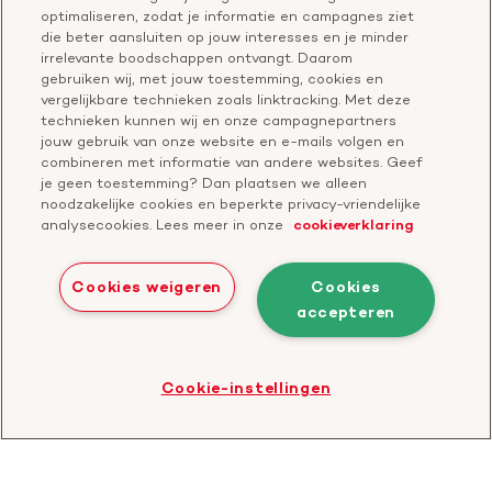
Bel of chat met een voorlichter
optimaliseren, zodat je informatie en campagnes ziet
Leer reanimeren
Vragen over donateurschap
die beter aansluiten op jouw interesses en je minder
Geef ter nagedachtenis
irrelevante boodschappen ontvangt. Daarom
Klachtenformulier
gebruiken wij, met jouw toestemming, cookies en
Start een actie
vergelijkbare technieken zoals linktracking. Met deze
Check je gesprek
technieken kunnen wij en onze campagnepartners
jouw gebruik van onze website en e-mails volgen en
combineren met informatie van andere websites. Geef
je geen toestemming? Dan plaatsen we alleen
Doneer
noodzakelijke cookies en beperkte privacy-vriendelijke
analysecookies. Lees meer in onze
cookieverklaring
Bezoek
Bezoek
Bezoek
Bezoek
Bezoek
Bezoek
onze
ons
onze
onze
onze
onze
Cookies weigeren
Cookies
Facebook
YouTube
LinkedIn
TikTok
Twitter
Threads
accepteren
Cookies
Disclaimer
Privacyverklaring
profiel
kanaal
profiel
profiel
profiel
profiel
Bezoek
Cookie-instellingen
de
website
van
CBF