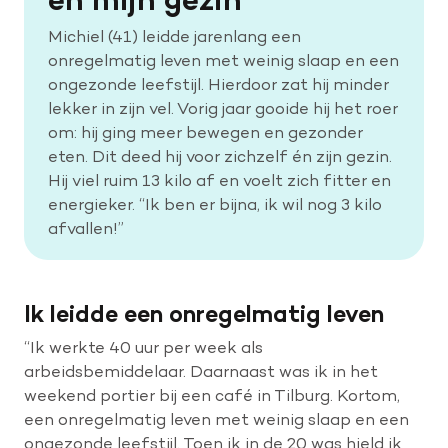
Michiel (41) leidde jarenlang een
Help mee met tijd
onregelmatig leven met weinig slaap en een
ongezonde leefstijl. Hierdoor zat hij minder
lekker in zijn vel. Vorig jaar gooide hij het roer
Leven met
om: hij ging meer bewegen en gezonder
Wetenschappelijk onderzoek
eten. Dit deed hij voor zichzelf én zijn gezin.
Hij viel ruim 13 kilo af en voelt zich fitter en
energieker. “Ik ben er bijna, ik wil nog 3 kilo
Doneer
afvallen!”
Ik leidde een onregelmatig leven
“Ik werkte 40 uur per week als
arbeidsbemiddelaar. Daarnaast was ik in het
weekend portier bij een café in Tilburg. Kortom,
een onregelmatig leven met weinig slaap en een
ongezonde leefstijl. Toen ik in de 20 was hield ik