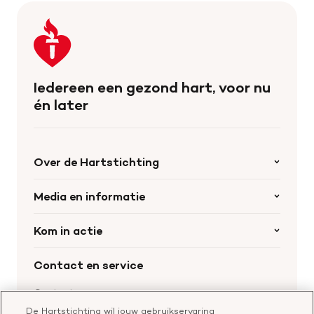
Keer
terug
naar
de
Iedereen een gezond hart, voor nu
homepage
én later
Over de Hartstichting
Organisatie
Media en informatie
Onze partners
Nieuws
Kom in actie
Werken bij de Hartstichting
Wetenschappelijk onderzoek
Cookie-instellingen
Word collectant
Contact en service
Materialen bestellen
Voor de pers
Nalaten aan de Hartstichting
Aanmelden nieuwsbrief
Contactgegevens
Voor de wetenschappers
Word partner
De Hartstichting wil jouw gebruikservaring