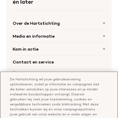
én later
Over de Hartstichting
Organisatie
Media en informatie
Onze partners
Nieuws
Kom in actie
Werken bij de Hartstichting
Wetenschappelijk onderzoek
Cookie-instellingen
Word collectant
Contact en service
Materialen bestellen
Voor de pers
Nalaten aan de Hartstichting
Aanmelden nieuwsbrief
Contactgegevens
Voor de wetenschappers
Word partner
De Hartstichting wil jouw gebruikservaring
Bel of chat met een voorlichter
optimaliseren, zodat je informatie en campagnes ziet
Leer reanimeren
Vragen over donateurschap
die beter aansluiten op jouw interesses en je minder
Geef ter nagedachtenis
irrelevante boodschappen ontvangt. Daarom
Klachtenformulier
gebruiken wij, met jouw toestemming, cookies en
Start een actie
vergelijkbare technieken zoals linktracking. Met deze
Check je gesprek
technieken kunnen wij en onze campagnepartners
jouw gebruik van onze website en e-mails volgen en