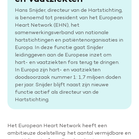
Hans Snijder, directeur van de Hartstichting,
is benoemd tot president van het European
Help mee met tijd
Heart Network (EHN), het
samenwerkingsverband van nationale
hartstichtingen en patiëntenorganisaties in
Leven met
Europa. In deze functie gaat Snijder
Wetenschappelijk onderzoek
leidinggeven aan de Europese inzet om
hart- en vaatziekten fors terug te dringen.
Doneer
In Europa zijn hart- en vaatziekten
doodsoorzaak nummer 1: 1,7 miljoen doden
per jaar. Snijder blijft naast zijn nieuwe
functie actief als directeur van de
Hartstichting.
Het European Heart Network heeft een
ambitieuze doelstelling: het aantal vermijdbare en