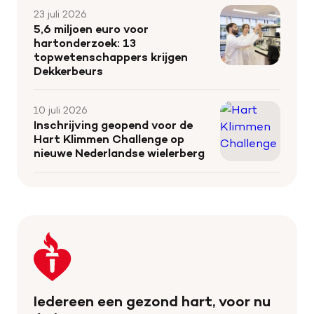
23 juli 2026
5,6 miljoen euro voor
hartonderzoek: 13
topwetenschappers krijgen
Dekkerbeurs
10 juli 2026
Inschrijving geopend voor de
Hart Klimmen Challenge op
nieuwe Nederlandse wielerberg
Keer
terug
naar
de
Iedereen een gezond hart, voor nu
homepage