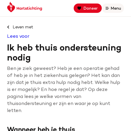
Keer
Spring
Spring
Doneer
Menu
Open
terug
naar
naar
naar
hoofdinhoud
footer
Zoek binnen hartstichting.nl
de
navigatie
Leven met
homepage
Lees voor
Zoeken
Ik heb thuis ondersteuning
Home
nodig
Ben je ziek geweest? Heb je een operatie gehad
Hart- en vaatziekten
of heb je in het ziekenhuis gelegen? Het kan dan
zijn dat je thuis extra hulp nodig hebt. Welke hulp
Oorzaken
is er mogelijk? En hoe regel je dat? Op deze
pagina lees je welke vormen van
Is jouw hart gezond?
thuisondersteuning er zijn en waar je op kunt
letten.
Help mee met geld
Wanneer heb je thuis