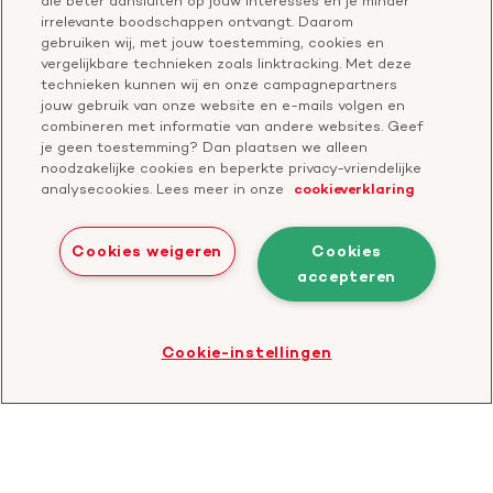
die beter aansluiten op jouw interesses en je minder
Geef ter nagedachtenis
irrelevante boodschappen ontvangt. Daarom
Klachtenformulier
gebruiken wij, met jouw toestemming, cookies en
Start een actie
vergelijkbare technieken zoals linktracking. Met deze
Check je gesprek
technieken kunnen wij en onze campagnepartners
jouw gebruik van onze website en e-mails volgen en
combineren met informatie van andere websites. Geef
je geen toestemming? Dan plaatsen we alleen
Doneer
noodzakelijke cookies en beperkte privacy-vriendelijke
analysecookies. Lees meer in onze
cookieverklaring
Bezoek
Bezoek
Bezoek
Bezoek
Bezoek
Bezoek
onze
ons
onze
onze
onze
onze
Cookies weigeren
Cookies
Facebook
YouTube
LinkedIn
TikTok
Twitter
Threads
accepteren
Cookies
Disclaimer
Privacyverklaring
profiel
kanaal
profiel
profiel
profiel
profiel
Bezoek
Cookie-instellingen
de
website
van
CBF
-
Toezichthouder