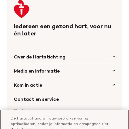
Keer
terug
naar
de
Iedereen een gezond hart, voor nu
homepage
én later
Over de Hartstichting
Organisatie
Media en informatie
Onze partners
Nieuws
Kom in actie
Werken bij de Hartstichting
Wetenschappelijk onderzoek
Cookie-instellingen
Word collectant
Contact en service
Materialen bestellen
Voor de pers
Nalaten aan de Hartstichting
Aanmelden nieuwsbrief
Contactgegevens
Voor de wetenschappers
Word partner
De Hartstichting wil jouw gebruikservaring
Bel of chat met een voorlichter
optimaliseren, zodat je informatie en campagnes ziet
Leer reanimeren
Vragen over donateurschap