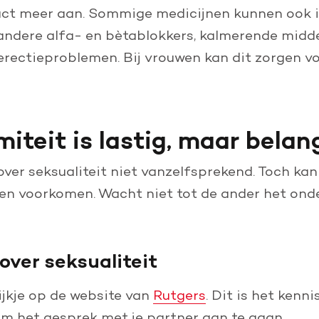
act meer aan. Sommige medicijnen kunnen ook 
andere alfa- en bètablokkers, kalmerende midde
rectieproblemen. Bij vrouwen kan dit zorgen vo
miteit is lastig, maar belan
over seksualiteit niet vanzelfsprekend. Toch k
en voorkomen. Wacht niet tot de ander het ond
ver seksualiteit
jkje op de website van
Rutgers
. Dit is het kenn
om het gesprek met je partner aan te gaan.