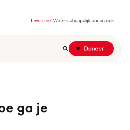
Leven met
Wetenschappelijk onderzoek
Doneer
Zoeken
Zoeken
tichting
oe ga je
f actie