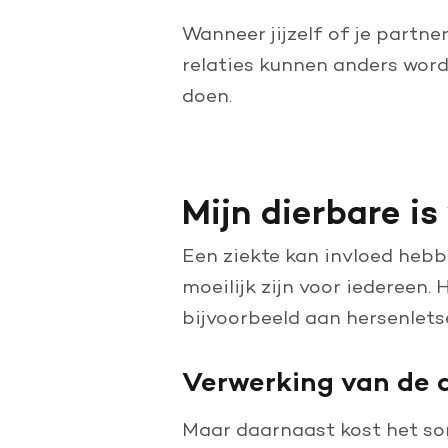
Doe een grote schenking
Wanneer jijzelf of je partne
Geef periodiek
relaties kunnen anders word
doen.
Nalaten aan de Hartstichting
Mijn dierbare i
Een ziekte kan invloed hebb
moeilijk zijn voor iedereen
bijvoorbeeld aan hersenlets
Verwerking van de 
Maar daarnaast kost het so