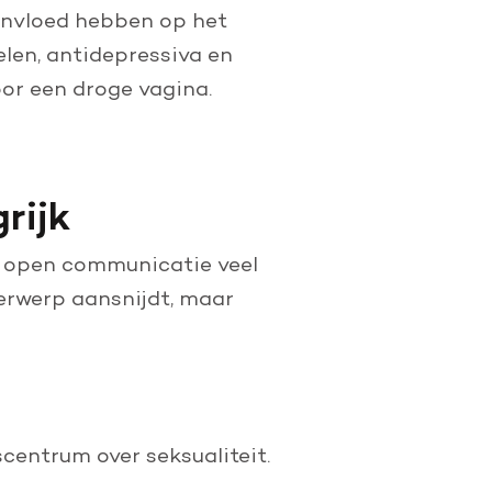
invloed hebben op het
len, antidepressiva en
or een droge vagina.
grijk
an open communicatie veel
erwerp aansnijdt, maar
iscentrum over seksualiteit.