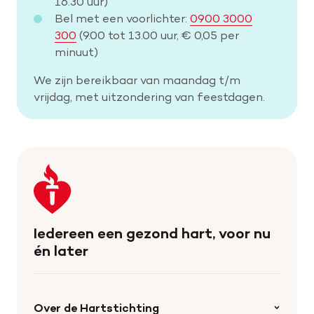
16.30 uur)
Bel met een voorlichter:
0900 3000
300
(9.00 tot 13.00 uur, € 0,05 per
minuut)
We zijn bereikbaar van maandag t/m
vrijdag, met uitzondering van feestdagen.
Keer
terug
naar
de
Iedereen een gezond hart, voor nu
homepage
én later
Over de Hartstichting