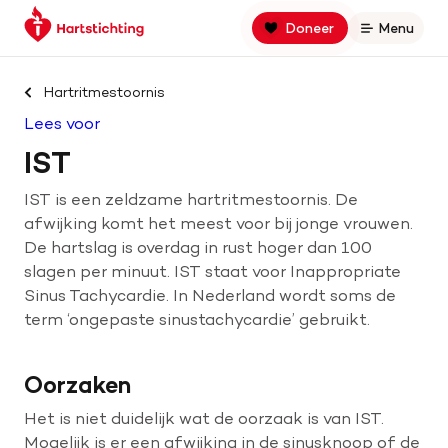
Keer
Spring
Spring
Doneer
Menu
Open
terug
naar
naar
naar
hoofdinhoud
footer
Zoek binnen hartstichting.nl
de
navigatie
Hartritmestoornis
homepage
Lees voor
Zoeken
IST
Home
IST is een zeldzame hartritmestoornis. De
afwijking komt het meest voor bij jonge vrouwen.
Hart- en vaatziekten
De hartslag is overdag in rust hoger dan 100
slagen per minuut. IST staat voor Inappropriate
Oorzaken
Sinus Tachycardie. In Nederland wordt soms de
term ‘ongepaste sinustachycardie’ gebruikt.
Is jouw hart gezond?
Oorzaken
Het is niet duidelijk wat de oorzaak is van IST.
Help mee met geld
Mogelijk is er een afwijking in de sinusknoop of de