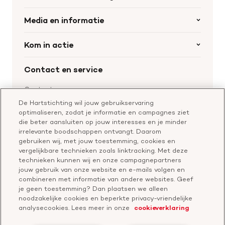
Organisatie
Media en informatie
Onze partners
Nieuws
Kom in actie
Werken bij de Hartstichting
Wetenschappelijk onderzoek
Cookie-instellingen
Word collectant
Contact en service
Materialen bestellen
Voor de pers
Nalaten aan de Hartstichting
Aanmelden nieuwsbrief
Contactgegevens
Voor de wetenschappers
Word partner
De Hartstichting wil jouw gebruikservaring
Bel of chat met een voorlichter
optimaliseren, zodat je informatie en campagnes ziet
Leer reanimeren
Vragen over donateurschap
die beter aansluiten op jouw interesses en je minder
Geef ter nagedachtenis
irrelevante boodschappen ontvangt. Daarom
Klachtenformulier
gebruiken wij, met jouw toestemming, cookies en
Start een actie
vergelijkbare technieken zoals linktracking. Met deze
Check je gesprek
technieken kunnen wij en onze campagnepartners
jouw gebruik van onze website en e-mails volgen en
combineren met informatie van andere websites. Geef
je geen toestemming? Dan plaatsen we alleen
Doneer
noodzakelijke cookies en beperkte privacy-vriendelijke
analysecookies. Lees meer in onze
cookieverklaring
Bezoek
Bezoek
Bezoek
Bezoek
Bezoek
Bezoek