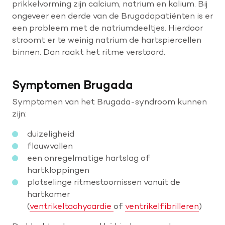
prikkelvorming zijn calcium, natrium en kalium. Bij
ongeveer een derde van de Brugadapatiënten is er
een probleem met de natriumdeeltjes. Hierdoor
Help mee met tijd
stroomt er te weinig natrium de hartspiercellen
binnen. Dan raakt het ritme verstoord.
Leven met
Wetenschappelijk onderzoek
Symptomen Brugada
Symptomen van het Brugada-syndroom kunnen
Doneer
zijn:
duizeligheid
flauwvallen
een onregelmatige hartslag of
hartkloppingen
plotselinge ritmestoornissen vanuit de
hartkamer
(
ventrikeltachycardie
of
ventrikelfibrilleren
)