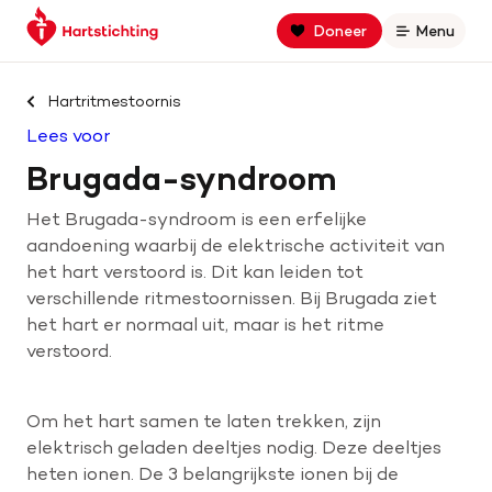
Keer
Spring
Spring
Doneer
Menu
Open
terug
naar
naar
naar
hoofdinhoud
footer
Zoek binnen hartstichting.nl
de
navigatie
Hartritmestoornis
homepage
Lees voor
Zoeken
Brugada-syndroom
Home
Het Brugada-syndroom is een erfelijke
aandoening waarbij de elektrische activiteit van
Hart- en vaatziekten
het hart verstoord is. Dit kan leiden tot
verschillende ritmestoornissen. Bij Brugada ziet
Oorzaken
het hart er normaal uit, maar is het ritme
verstoord.
Is jouw hart gezond?
Om het hart samen te laten trekken, zijn
elektrisch geladen deeltjes nodig. Deze deeltjes
Help mee met geld
heten ionen. De 3 belangrijkste ionen bij de