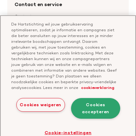
Cookie-instellingen
Word collectant
Contact en service
Materialen bestellen
Voor de pers
Nalaten aan de Hartstichting
Aanmelden nieuwsbrief
Contactgegevens
Voor de wetenschappers
Word partner
De Hartstichting wil jouw gebruikservaring
Bel of chat met een voorlichter
optimaliseren, zodat je informatie en campagnes ziet
Leer reanimeren
Vragen over donateurschap
die beter aansluiten op jouw interesses en je minder
Geef ter nagedachtenis
irrelevante boodschappen ontvangt. Daarom
Klachtenformulier
gebruiken wij, met jouw toestemming, cookies en
Start een actie
vergelijkbare technieken zoals linktracking. Met deze
Check je gesprek
technieken kunnen wij en onze campagnepartners
jouw gebruik van onze website en e-mails volgen en
combineren met informatie van andere websites. Geef
je geen toestemming? Dan plaatsen we alleen
Doneer
noodzakelijke cookies en beperkte privacy-vriendelijke
analysecookies. Lees meer in onze
cookieverklaring
Bezoek
Bezoek
Bezoek
Bezoek
Bezoek
Bezoek
onze
ons
onze
onze
onze
onze
Cookies weigeren
Cookies
Facebook
YouTube
LinkedIn
TikTok
Twitter
Threads
accepteren
Cookies
Disclaimer
Privacyverklaring
profiel
kanaal
profiel
profiel
profiel
profiel
Bezoek
Cookie-instellingen