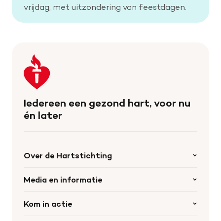
vrijdag, met uitzondering van feestdagen.
Keer
terug
naar
de
Iedereen een gezond hart, voor nu
homepage
én later
Over de Hartstichting
Organisatie
Media en informatie
Onze partners
Nieuws
Kom in actie
Werken bij de Hartstichting
Wetenschappelijk onderzoek