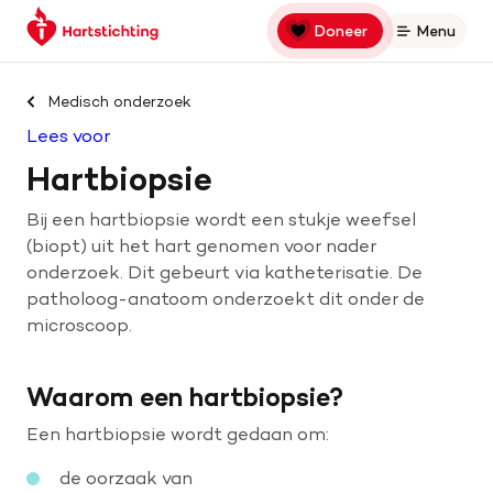
Keer
Spring
Spring
Doneer
Menu
Open
terug
naar
naar
naar
hoofdinhoud
footer
Zoek binnen hartstichting.nl
de
navigatie
Medisch onderzoek
homepage
Lees voor
Zoeken
Hartbiopsie
Home
Bij een hartbiopsie wordt een stukje weefsel
(biopt) uit het hart genomen voor nader
Hart- en vaatziekten
onderzoek. Dit gebeurt via katheterisatie. De
patholoog-anatoom onderzoekt dit onder de
Oorzaken
microscoop.
Is jouw hart gezond?
Waarom een hartbiopsie?
Een hartbiopsie wordt gedaan om:
Help mee met geld
de oorzaak van