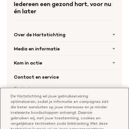
Iedereen een gezond hart, voor nu
homepage
én later
Over de Hartstichting
Organisatie
Media en informatie
Onze partners
Nieuws
Kom in actie
Werken bij de Hartstichting
Wetenschappelijk onderzoek
Cookievoorkeuren
Word collectant
Contact en service
Materialen bestellen
Voor de pers
Nalaten aan de Hartstichting
Aanmelden nieuwsbrief
Contactgegevens
Voor de wetenschappers
Word partner
De Hartstichting wil jouw gebruikservaring
Bel of chat met een voorlichter
optimaliseren, zodat je informatie en campagnes ziet
Leer reanimeren
Vragen over donateurschap
die beter aansluiten op jouw interesses en je minder
Geef ter nagedachtenis
irrelevante boodschappen ontvangt. Daarom
Klachtenformulier
gebruiken wij, met jouw toestemming, cookies en
Start een actie
vergelijkbare technieken zoals linktracking. Met deze
Check je gesprek
technieken kunnen wij en onze campagnepartners