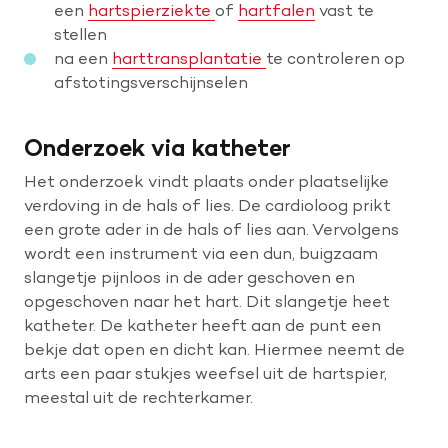
een
hartspierziekte
of
hartfalen
vast te
stellen
na een
harttransplantatie
te controleren op
Help mee met tijd
afstotingsverschijnselen
Leven met
Onderzoek via katheter
Wetenschappelijk onderzoek
Het onderzoek vindt plaats onder plaatselijke
verdoving in de hals of lies. De cardioloog prikt
Doneer
een grote ader in de hals of lies aan. Vervolgens
wordt een instrument via een dun, buigzaam
slangetje pijnloos in de ader geschoven en
opgeschoven naar het hart. Dit slangetje heet
katheter. De katheter heeft aan de punt een
bekje dat open en dicht kan. Hiermee neemt de
arts een paar stukjes weefsel uit de hartspier,
meestal uit de rechterkamer.