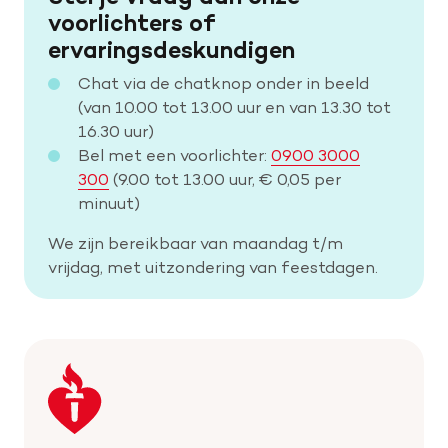
voorlichters of
ervaringsdeskundigen
Chat via de chatknop onder in beeld
(van 10.00 tot 13.00 uur en van 13.30 tot
16.30 uur)
Bel met een voorlichter:
0900 3000
300
(9.00 tot 13.00 uur, € 0,05 per
minuut)
We zijn bereikbaar van maandag t/m
vrijdag, met uitzondering van feestdagen.
Keer
terug
naar
de