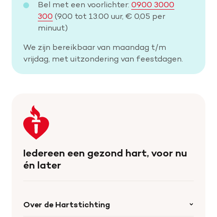
Bel met een voorlichter:
0900 3000
300
(9.00 tot 13.00 uur, € 0,05 per
minuut)
We zijn bereikbaar van maandag t/m
vrijdag, met uitzondering van feestdagen.
Keer
terug
naar
de
Iedereen een gezond hart, voor nu
homepage
én later
Over de Hartstichting