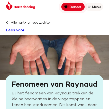
Keer
Spring
Spring
Doneer
Menu
Open
terug
naar
naar
naar
hoofdinhoud
footer
Zoek binnen hartstichting.nl
de
navigatie
Alle hart- en vaatziekten
homepage
Lees voor
Zoeken
Home
Hart- en vaatziekten
Oorzaken
Fenomeen van Raynaud
Is jouw hart gezond?
Bij het fenomeen van Raynaud trekken de
kleine haarvaatjes in de vingertoppen en
Help mee met geld
tenen heel sterk samen. Dit komt vaak door