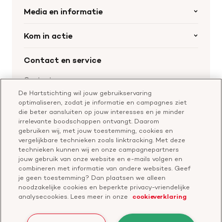
Organisatie
Media en informatie
Onze partners
Nieuws
Kom in actie
Werken bij de Hartstichting
Wetenschappelijk onderzoek
Cookie-instellingen
Word collectant
Contact en service
Materialen bestellen
Voor de pers
Nalaten aan de Hartstichting
Aanmelden nieuwsbrief
Contactgegevens
Voor de wetenschappers
Word partner
De Hartstichting wil jouw gebruikservaring
Bel of chat met een voorlichter
optimaliseren, zodat je informatie en campagnes ziet
Leer reanimeren
Vragen over donateurschap
die beter aansluiten op jouw interesses en je minder
Geef ter nagedachtenis
irrelevante boodschappen ontvangt. Daarom
Klachtenformulier
gebruiken wij, met jouw toestemming, cookies en
Start een actie
vergelijkbare technieken zoals linktracking. Met deze
Check je gesprek
technieken kunnen wij en onze campagnepartners
jouw gebruik van onze website en e-mails volgen en
combineren met informatie van andere websites. Geef
je geen toestemming? Dan plaatsen we alleen
Doneer
noodzakelijke cookies en beperkte privacy-vriendelijke
analysecookies. Lees meer in onze
cookieverklaring
Bezoek
Bezoek
Bezoek
Bezoek
Bezoek
Bezoek