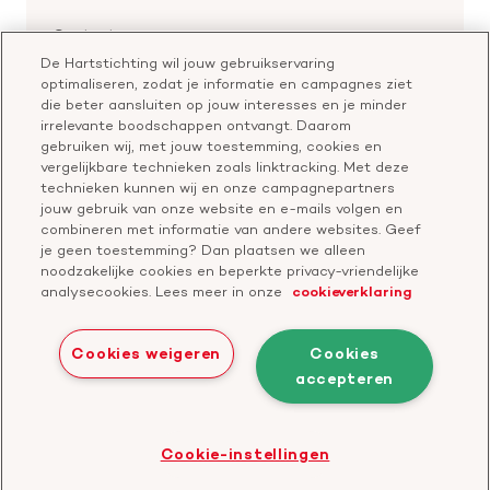
Voor de pers
Nalaten aan de Hartstichting
Aanmelden nieuwsbrief
Contactgegevens
Voor de wetenschappers
Word partner
De Hartstichting wil jouw gebruikservaring
Bel of chat met een voorlichter
optimaliseren, zodat je informatie en campagnes ziet
Leer reanimeren
Vragen over donateurschap
die beter aansluiten op jouw interesses en je minder
Geef ter nagedachtenis
irrelevante boodschappen ontvangt. Daarom
Klachtenformulier
gebruiken wij, met jouw toestemming, cookies en
Start een actie
vergelijkbare technieken zoals linktracking. Met deze
Check je gesprek
technieken kunnen wij en onze campagnepartners
jouw gebruik van onze website en e-mails volgen en
combineren met informatie van andere websites. Geef
je geen toestemming? Dan plaatsen we alleen
Doneer
noodzakelijke cookies en beperkte privacy-vriendelijke
analysecookies. Lees meer in onze
cookieverklaring
Bezoek
Bezoek
Bezoek
Bezoek
Bezoek
Bezoek
onze
ons
onze
onze
onze
onze
Cookies weigeren
Cookies
Facebook
YouTube
LinkedIn
TikTok
Twitter
Threads
accepteren
Cookies
Disclaimer
Privacyverklaring
profiel
kanaal
profiel
profiel
profiel
profiel
Bezoek
Cookie-instellingen
de