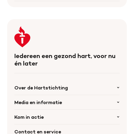
Keer
terug
naar
de
Iedereen een gezond hart, voor nu
homepage
én later
Over de Hartstichting
Organisatie
Media en informatie
Onze partners
Nieuws
Kom in actie
Werken bij de Hartstichting
Wetenschappelijk onderzoek
Cookie-instellingen
Word collectant
Contact en service
Materialen bestellen