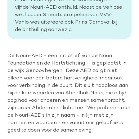
vijfde Nouri-AED onthuld. Naast de Venlose
wethouder Smeets en spelers van VVV-
Help mee met tijd
Venlo was uiteraard ook Prins Carnaval bij
de onthulling aanwezig.
Leven met
Wetenschappelijk onderzoek
De Nouri-AED - een initiatief van de Nouri
Foundation en de Hartstichting - is geplaatst in
Doneer
de wijk Genooybergen. Deze AED zorgt niet
alleen voor een betere hartveiligheid, maar ook
voor verbinding in de buurt. Dit sluit naadloos aan
bij de kernwaarden van Abdelhak Nouri, die altijd
oog had voor anderen en mensen samenbracht.
Zijn broer Abderrahim licht toe: “We proberen met
de Nouri-AED’s in zijn naam - in lijn met zijn
normen en waarden - en vanuit ons geloof iets
goed te doen voor de samenleving.”