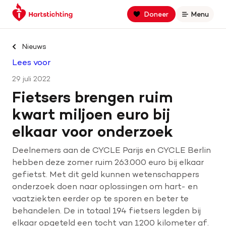
Keer
Spring
Spring
Doneer
Menu
Open
terug
naar
naar
naar
hoofdinhoud
footer
Zoek binnen hartstichting.nl
de
navigatie
Nieuws
homepage
Lees voor
Zoeken
29 juli 2022
Home
Fietsers brengen ruim
kwart miljoen euro bij
Hart- en vaatziekten
elkaar voor onderzoek
Oorzaken
Deelnemers aan de CYCLE Parijs en CYCLE Berlin
hebben deze zomer ruim 263.000 euro bij elkaar
Is jouw hart gezond?
gefietst. Met dit geld kunnen wetenschappers
onderzoek doen naar oplossingen om hart- en
vaatziekten eerder op te sporen en beter te
behandelen. De in totaal 194 fietsers legden bij
Help mee met geld
elkaar opgeteld een tocht van 1200 kilometer af.