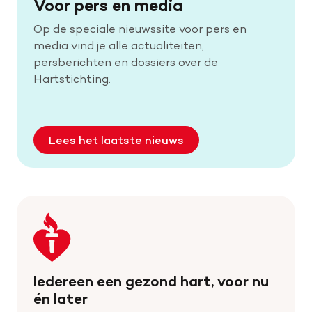
Voor pers en media
Op de speciale nieuwssite voor pers en
media vind je alle actualiteiten,
persberichten en dossiers over de
Hartstichting.
Lees het laatste nieuws
Keer
terug
naar
de
Iedereen een gezond hart, voor nu
homepage
én later