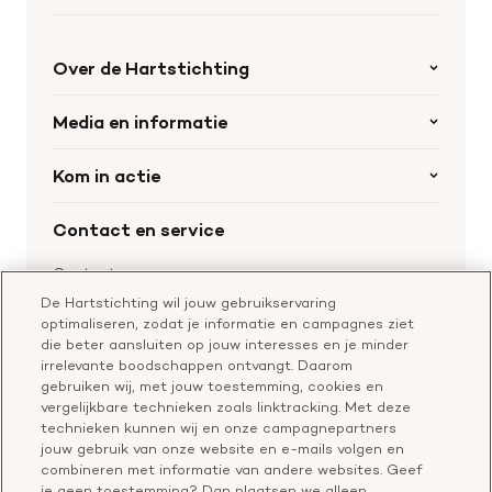
Over de Hartstichting
Organisatie
Media en informatie
Onze partners
Nieuws
Kom in actie
Werken bij de Hartstichting
Wetenschappelijk onderzoek
Cookie-instellingen
Word collectant
Contact en service
Materialen bestellen
Voor de pers
Nalaten aan de Hartstichting
Aanmelden nieuwsbrief
Contactgegevens
Voor de wetenschappers
Word partner
De Hartstichting wil jouw gebruikservaring
Bel of chat met een voorlichter
optimaliseren, zodat je informatie en campagnes ziet
Leer reanimeren
Vragen over donateurschap
die beter aansluiten op jouw interesses en je minder
Geef ter nagedachtenis
irrelevante boodschappen ontvangt. Daarom
Klachtenformulier
gebruiken wij, met jouw toestemming, cookies en
Start een actie
vergelijkbare technieken zoals linktracking. Met deze
Check je gesprek
technieken kunnen wij en onze campagnepartners
jouw gebruik van onze website en e-mails volgen en
combineren met informatie van andere websites. Geef
je geen toestemming? Dan plaatsen we alleen