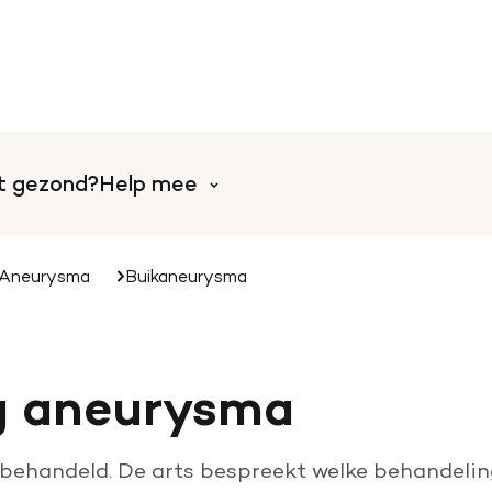
rt gezond?
Help mee
Aneurysma
Buikaneurysma
Help mee met tijd
l
Collecteer voor de Harts
g aneurysma
Doe mee aan een event o
Word vrijwilliger
behandeld. De arts bespreekt welke behandeling 