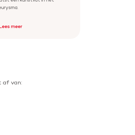
eurysma.
Lees meer
 af van: