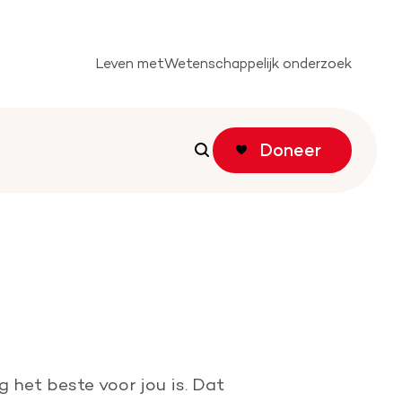
Leven met
Wetenschappelijk onderzoek
Doneer
Zoeken
Zoeken
tichting
f actie
het beste voor jou is. Dat