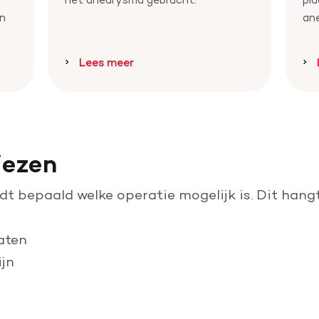
en
an
Lees meer
iezen
t bepaald welke operatie mogelijk is. Dit hangt
aten
ijn