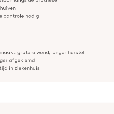
chuiven
se controle nodig
aakt: grotere wond, langer herstel
nger afgeklemd
ijd in ziekenhuis