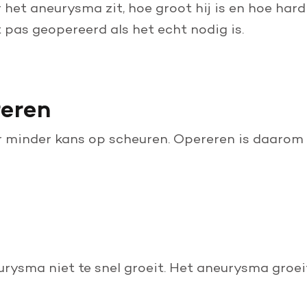
Leer reanimeren
het aneurysma zit, hoe groot hij is en hoe hard
t pas geopereerd als het echt nodig is.
Word burgerhulpverlener
reren
er minder kans op scheuren. Opereren is daarom 
urysma niet te snel groeit. Het aneurysma groei