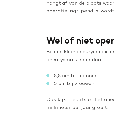
Doe een grote schenking
hangt af van de plaats waar 
operatie ingrijpend is, word
Geef periodiek
Nalaten aan de Hartstichting
Wel of niet ope
Bij een klein aneurysma is 
aneurysma kleiner dan:
5,5 cm bij mannen
5 cm bij vrouwen
Ook kijkt de arts of het ane
millimeter per jaar groeit.