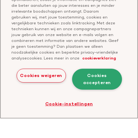
Vragen over donateurschap
die beter aansluiten op jouw interesses en je minder
Geef ter nagedachtenis
irrelevante boodschappen ontvangt. Daarom
Klachtenformulier
gebruiken wij, met jouw toestemming, cookies en
Start een actie
vergelijkbare technieken zoals linktracking. Met deze
Check je gesprek
technieken kunnen wij en onze campagnepartners
jouw gebruik van onze website en e-mails volgen en
combineren met informatie van andere websites. Geef
je geen toestemming? Dan plaatsen we alleen
Doneer
noodzakelijke cookies en beperkte privacy-vriendelijke
analysecookies. Lees meer in onze
cookieverklaring
Bezoek
Bezoek
Bezoek
Bezoek
Bezoek
Bezoek
onze
ons
onze
onze
onze
onze
Cookies weigeren
Cookies
Facebook
YouTube
LinkedIn
TikTok
Twitter
Threads
accepteren
Cookies
Disclaimer
Privacyverklaring
profiel
kanaal
profiel
profiel
profiel
profiel
Bezoek
Cookie-instellingen
de
website
van
CBF
-