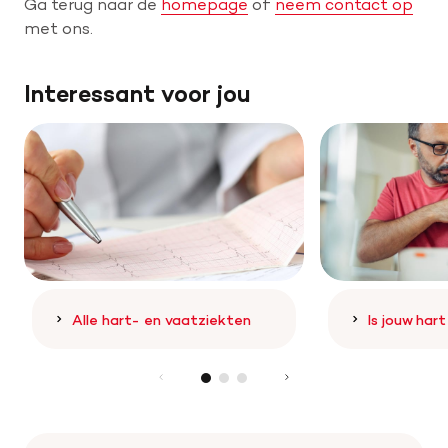
Ga terug naar de
homepage
of
neem contact op
met ons.
Help mee met tijd
Interessant voor jou
Leven met
Wetenschappelijk onderzoek
Doneer
Alle hart- en vaatziekten
Is jouw har