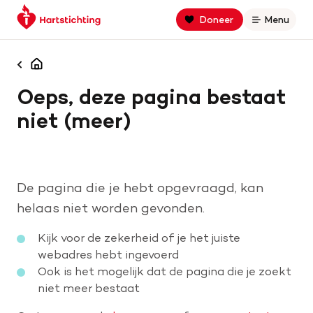
Keer
Spring
Spring
Doneer
Menu
Open
terug
naar
naar
naar
hoofdinhoud
footer
Zoek binnen hartstichting.nl
de
navigatie
Homepagina
homepage
Oeps, deze pagina bestaat
Zoeken
niet (meer)
Home
Hart- en vaatziekten
De pagina die je hebt opgevraagd, kan
Oorzaken
helaas niet worden gevonden.
Kijk voor de zekerheid of je het juiste
Is jouw hart gezond?
webadres hebt ingevoerd
Ook is het mogelijk dat de pagina die je zoekt
niet meer bestaat
Help mee met geld