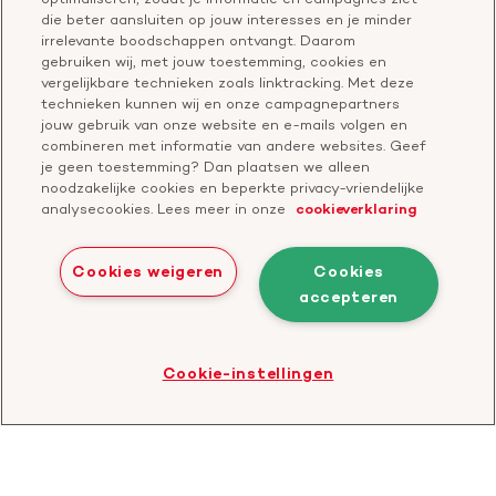
Vragen over donateurschap
die beter aansluiten op jouw interesses en je minder
Geef ter nagedachtenis
irrelevante boodschappen ontvangt. Daarom
Klachtenformulier
gebruiken wij, met jouw toestemming, cookies en
Start een actie
vergelijkbare technieken zoals linktracking. Met deze
Check je gesprek
technieken kunnen wij en onze campagnepartners
jouw gebruik van onze website en e-mails volgen en
combineren met informatie van andere websites. Geef
je geen toestemming? Dan plaatsen we alleen
Doneer
noodzakelijke cookies en beperkte privacy-vriendelijke
analysecookies. Lees meer in onze
cookieverklaring
Bezoek
Bezoek
Bezoek
Bezoek
Bezoek
Bezoek
onze
ons
onze
onze
onze
onze
Cookies weigeren
Cookies
Facebook
YouTube
LinkedIn
TikTok
Twitter
Threads
accepteren
Cookies
Disclaimer
Privacyverklaring
profiel
kanaal
profiel
profiel
profiel
profiel
Bezoek
Cookie-instellingen
de
website
van
CBF
-