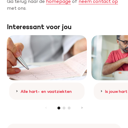
Ga terug naar de
homepage
of
neem contact op
met ons.
Help mee met tijd
Interessant voor jou
Leven met
Wetenschappelijk onderzoek
Doneer
Alle hart- en vaatziekten
Is jouw har