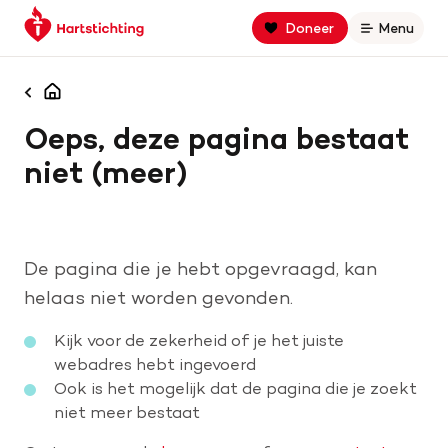
Keer
Spring
Spring
Doneer
Menu
Open
terug
naar
naar
naar
hoofdinhoud
footer
Zoek binnen hartstichting.nl
de
navigatie
Homepagina
homepage
Oeps, deze pagina bestaat
Zoeken
niet (meer)
Home
Hart- en vaatziekten
De pagina die je hebt opgevraagd, kan
Oorzaken
helaas niet worden gevonden.
Kijk voor de zekerheid of je het juiste
Is jouw hart gezond?
webadres hebt ingevoerd
Ook is het mogelijk dat de pagina die je zoekt
niet meer bestaat
Help mee met geld