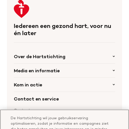
Keer
terug
naar
de
Iedereen een gezond hart, voor nu
homepage
én later
Over de Hartstichting
Organisatie
Media en informatie
Onze partners
Nieuws
Kom in actie
Werken bij de Hartstichting
Wetenschappelijk onderzoek
Cookie-instellingen
Word collectant
Contact en service
Materialen bestellen
Voor de pers
Nalaten aan de Hartstichting
Aanmelden nieuwsbrief
Contactgegevens
Voor de wetenschappers
Word partner
De Hartstichting wil jouw gebruikservaring
Bel of chat met een voorlichter
optimaliseren, zodat je informatie en campagnes ziet
Leer reanimeren
Vragen over donateurschap
die beter aansluiten op jouw interesses en je minder