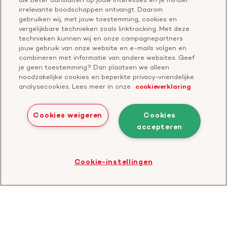
Geef ter nagedachtenis
irrelevante boodschappen ontvangt. Daarom
Klachtenformulier
gebruiken wij, met jouw toestemming, cookies en
Start een actie
vergelijkbare technieken zoals linktracking. Met deze
Check je gesprek
technieken kunnen wij en onze campagnepartners
jouw gebruik van onze website en e-mails volgen en
combineren met informatie van andere websites. Geef
je geen toestemming? Dan plaatsen we alleen
Doneer
noodzakelijke cookies en beperkte privacy-vriendelijke
analysecookies. Lees meer in onze
cookieverklaring
Bezoek
Bezoek
Bezoek
Bezoek
Bezoek
Bezoek
onze
ons
onze
onze
onze
onze
Cookies weigeren
Cookies
Facebook
YouTube
LinkedIn
TikTok
Twitter
Threads
accepteren
Cookies
Disclaimer
Privacyverklaring
profiel
kanaal
profiel
profiel
profiel
profiel
Bezoek
Cookie-instellingen
de
website
van
CBF
-
Toezichthouder