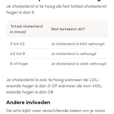
Je cholesterol is te hoog als het totaal cholesterol
hoger is dan 5:
Help mee met tijd
Totaal cholesterol
Wat betekent dit?
in mmol/l
Leven met
Wetenschappelijk onderzoek
5 tot 6,5
Je cholesterol is licht verhoogd
Doneer
6,5 tot 8
Je cholesterol is verhoogd
8 of hoger
Je cholesterol is sterk verhoogd
Je cholesterol is ook te hoog wanneer de LDL-
waarde hoger is dan 3. Of wanneer de non-HDL
waarde hoger is dan 3,8.
Andere invloeden
De arts kijkt naar verschillende zaken om je risico