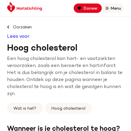
Keer
Spring
Spring
Doneer
Menu
Open
terug
naar
naar
naar
hoofdinhoud
footer
Zoek binnen hartstichting.nl
de
navigatie
Oorzaken
homepage
Lees voor
Zoeken
Hoog cholesterol
Home
Een hoog cholesterol kan hart- en vaatziekten
veroorzaken, zoals een beroerte en hartinfarct.
Hart- en vaatziekten
Het is dus belangrijk om je cholesterol in balans te
houden. Ontdek op deze pagina wanneer je
Oorzaken
cholesterol te hoog is en wat de gevolgen kunnen
zijn.
Is jouw hart gezond?
Wat is het?
Hoog cholesterol
Help mee met geld
Wanneer is je cholesterol te hoog?