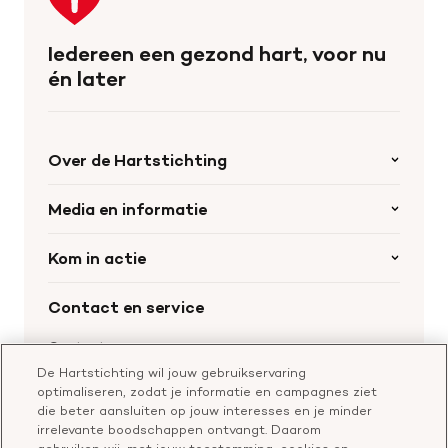
naar
de
Iedereen een gezond hart, voor nu
homepage
én later
Over de Hartstichting
Organisatie
Media en informatie
Onze partners
Nieuws
Kom in actie
Werken bij de Hartstichting
Wetenschappelijk onderzoek
Cookie-instellingen
Word collectant
Contact en service
Materialen bestellen
Voor de pers
Nalaten aan de Hartstichting
Aanmelden nieuwsbrief
Contactgegevens
Voor de wetenschappers
Word partner
De Hartstichting wil jouw gebruikservaring
Bel of chat met een voorlichter
optimaliseren, zodat je informatie en campagnes ziet
Leer reanimeren
Vragen over donateurschap
die beter aansluiten op jouw interesses en je minder
Geef ter nagedachtenis
irrelevante boodschappen ontvangt. Daarom
Klachtenformulier