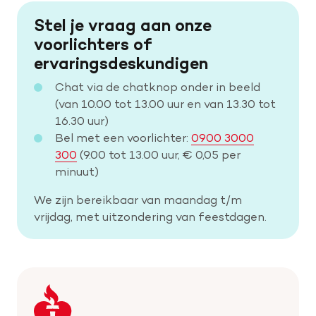
Stel je vraag aan onze
voorlichters of
ervaringsdeskundigen
Chat via de chatknop onder in beeld
(van 10.00 tot 13.00 uur en van 13.30 tot
16.30 uur)
Bel met een voorlichter:
0900 3000
300
(9.00 tot 13.00 uur, € 0,05 per
minuut)
We zijn bereikbaar van maandag t/m
vrijdag, met uitzondering van feestdagen.
Keer
terug