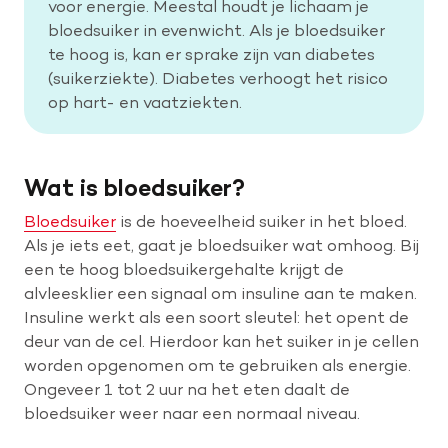
voor energie. Meestal houdt je lichaam je
bloedsuiker in evenwicht. Als je bloedsuiker
te hoog is, kan er sprake zijn van diabetes
Help mee met tijd
(suikerziekte). Diabetes verhoogt het risico
op hart- en vaatziekten.
Leven met
Wetenschappelijk onderzoek
Wat is bloedsuiker?
Doneer
Bloedsuiker
is de hoeveelheid suiker in het bloed.
Als je iets eet, gaat je bloedsuiker wat omhoog. Bij
een te hoog bloedsuikergehalte krijgt de
alvleesklier een signaal om insuline aan te maken.
Insuline werkt als een soort sleutel: het opent de
deur van de cel. Hierdoor kan het suiker in je cellen
worden opgenomen om te gebruiken als energie.
Ongeveer 1 tot 2 uur na het eten daalt de
bloedsuiker weer naar een normaal niveau.