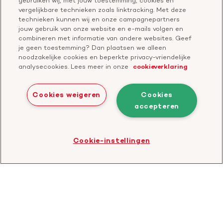
gebruiken wij, met jouw toestemming, cookies en
Start een actie
vergelijkbare technieken zoals linktracking. Met deze
Check je gesprek
technieken kunnen wij en onze campagnepartners
jouw gebruik van onze website en e-mails volgen en
combineren met informatie van andere websites. Geef
je geen toestemming? Dan plaatsen we alleen
Doneer
noodzakelijke cookies en beperkte privacy-vriendelijke
analysecookies. Lees meer in onze
cookieverklaring
Bezoek
Bezoek
Bezoek
Bezoek
Bezoek
Bezoek
onze
ons
onze
onze
onze
onze
Cookies weigeren
Cookies
Facebook
YouTube
LinkedIn
TikTok
Twitter
Threads
accepteren
Cookies
Disclaimer
Privacyverklaring
profiel
kanaal
profiel
profiel
profiel
profiel
Bezoek
Cookie-instellingen
de
website
van
CBF
-
Toezichthouder
goede