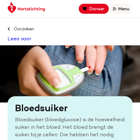
Keer
Spring
Spring
Doneer
Menu
Open
terug
naar
naar
naar
hoofdinhoud
footer
Zoek binnen hartstichting.nl
de
navigatie
Oorzaken
homepage
Lees voor
Zoeken
Home
Hart- en vaatziekten
Oorzaken
Bloedsuiker
Is jouw hart gezond?
Bloedsuiker (bloedglucose) is de hoeveelheid
suiker in het bloed. Het bloed brengt de
Help mee met geld
suiker bij je cellen. Die hebben het nodig