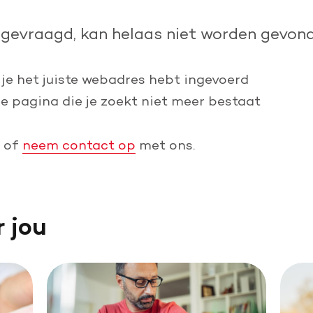
Leer reanimeren
pgevraagd, kan helaas niet worden gevond
Word burgerhulpverlener
 je het juiste webadres hebt ingevoerd
de pagina die je zoekt niet meer bestaat
of
neem contact op
met ons.
r jou