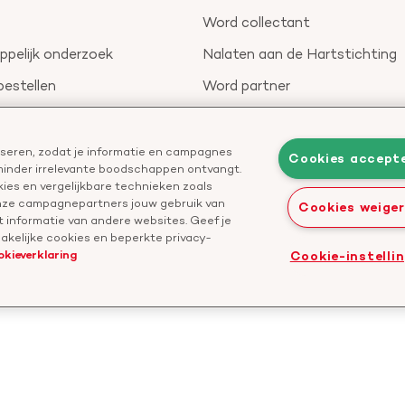
Word collectant
pelijk onderzoek
Nalaten aan de Hartstichting
bestellen
Word partner
nieuwsbrief
Leer reanimeren
Geef ter nagedachtenis
liseren, zodat je informatie en campagnes
Cookies accept
 minder irrelevante boodschappen ontvangt.
Start een actie
ies en vergelijkbare technieken zoals
onze campagnepartners jouw gebruik van
Cookies weige
 informatie van andere websites. Geef je
kelijke cookies en beperkte privacy-
okieverklaring
Cookie-instelli