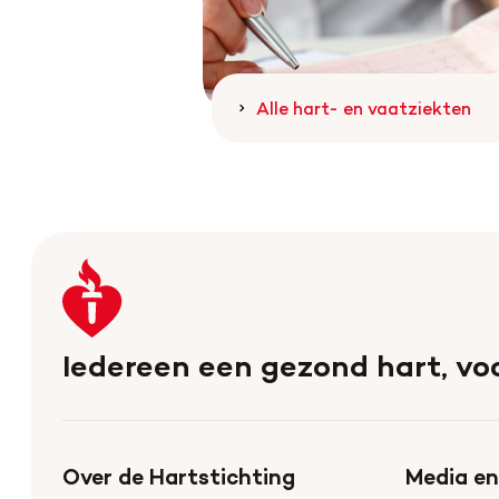
Alle hart- en vaatziekten
Keer
terug
naar
Iedereen een gezond hart, voo
de
homepage
Over de Hartstichting
Media en