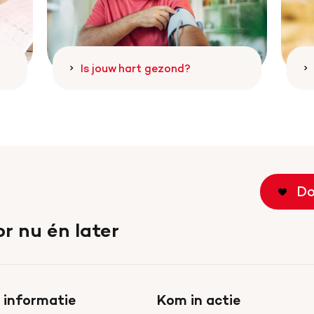
Is jouw hart gezond?
Do
r nu én later
 informatie
Kom in actie