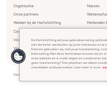
Organisatie
Nieuws
Onze partners
Wetenschap
Werken bij de Hartstichting
Materialen 
Aanmelden 
Cookievoorkeuren
Voor de pers
De Hartstichting wil jouw gebruikservaring optima
ziet die beter aansluiten op jouw interesses en je
Voor de wetenschappers
Daarom gebruiken wij, met jouw toestemming, cook
linktracking. Met deze technieken kunnen wij en 
onze website en e-mails volgen en combineren met
geen toestemming? Dan plaatsen we alleen noodza
co
vriendelijke analysecookies. Lees meer in onze
Cookies
Disclaimer
Privacyverklaring