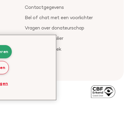
Contactgegevens
Bel of chat met een voorlichter
Vragen over donateurschap
Klachtenformulier
Check je gesprek
eren
ren
ngen
Bezoek
de
website
van
CBF
-
Toezichthouder