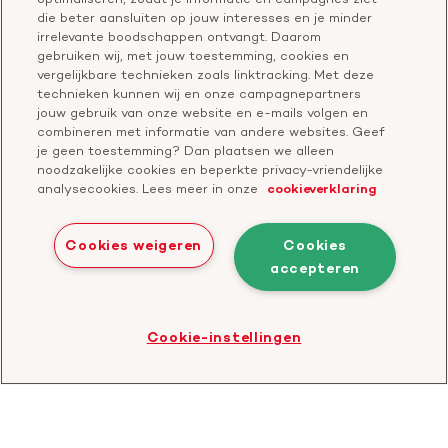
Vragen over donateurschap
die beter aansluiten op jouw interesses en je minder
Geef ter nagedachtenis
irrelevante boodschappen ontvangt. Daarom
Klachtenformulier
gebruiken wij, met jouw toestemming, cookies en
Start een actie
vergelijkbare technieken zoals linktracking. Met deze
Check je gesprek
technieken kunnen wij en onze campagnepartners
jouw gebruik van onze website en e-mails volgen en
combineren met informatie van andere websites. Geef
je geen toestemming? Dan plaatsen we alleen
Doneer
noodzakelijke cookies en beperkte privacy-vriendelijke
analysecookies. Lees meer in onze
cookieverklaring
Bezoek
Bezoek
Bezoek
Bezoek
Bezoek
Bezoek
onze
ons
onze
onze
onze
onze
Cookies weigeren
Cookies
Facebook
YouTube
LinkedIn
TikTok
Twitter
Threads
accepteren
Cookies
Disclaimer
Privacyverklaring
profiel
kanaal
profiel
profiel
profiel
profiel
Bezoek
Cookie-instellingen
de
website
van
CBF
-