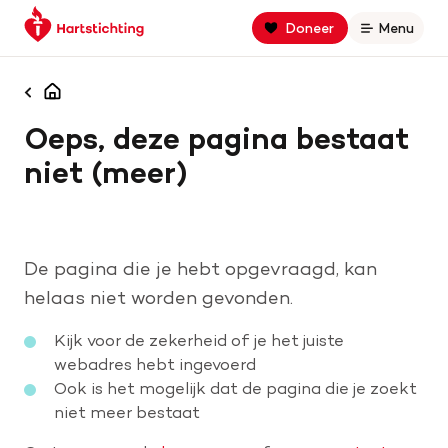
Keer
Spring
Spring
Doneer
Menu
Open
terug
naar
naar
naar
hoofdinhoud
footer
Zoek binnen hartstichting.nl
de
navigatie
Homepagina
homepage
Oeps, deze pagina bestaat
Zoeken
niet (meer)
Home
Hart- en vaatziekten
De pagina die je hebt opgevraagd, kan
Oorzaken
helaas niet worden gevonden.
Kijk voor de zekerheid of je het juiste
Is jouw hart gezond?
webadres hebt ingevoerd
Ook is het mogelijk dat de pagina die je zoekt
niet meer bestaat
Help mee met geld