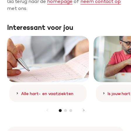
Ga terug naar de
homepage
of
neem contact op
met ons.
Help mee met tijd
Interessant voor jou
Leven met
Wetenschappelijk onderzoek
Doneer
Alle hart- en vaatziekten
Is jouw har