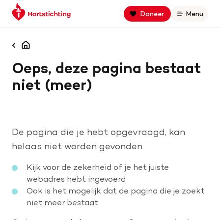
Keer
Spring
Spring
Doneer
Menu
Open
terug
naar
naar
naar
hoofdinhoud
footer
Zoek binnen hartstichting.nl
de
navigatie
Homepagina
homepage
Oeps, deze pagina bestaat
Zoeken
niet (meer)
Home
Hart- en vaatziekten
De pagina die je hebt opgevraagd, kan
Oorzaken
helaas niet worden gevonden.
Kijk voor de zekerheid of je het juiste
Is jouw hart gezond?
webadres hebt ingevoerd
Ook is het mogelijk dat de pagina die je zoekt
niet meer bestaat
Help mee met geld