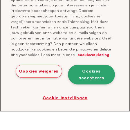
Vragen over donateurschap
die beter aansluiten op jouw interesses en je minder
Geef ter nagedachtenis
irrelevante boodschappen ontvangt. Daarom
Klachtenformulier
gebruiken wij, met jouw toestemming, cookies en
Start een actie
vergelijkbare technieken zoals linktracking. Met deze
Check je gesprek
technieken kunnen wij en onze campagnepartners
jouw gebruik van onze website en e-mails volgen en
combineren met informatie van andere websites. Geef
je geen toestemming? Dan plaatsen we alleen
Doneer
noodzakelijke cookies en beperkte privacy-vriendelijke
analysecookies. Lees meer in onze
cookieverklaring
Bezoek
Bezoek
Bezoek
Bezoek
Bezoek
Bezoek
onze
ons
onze
onze
onze
onze
Cookies weigeren
Cookies
Facebook
YouTube
LinkedIn
TikTok
Twitter
Threads
accepteren
Cookies
Disclaimer
Privacyverklaring
profiel
kanaal
profiel
profiel
profiel
profiel
Bezoek
Cookie-instellingen
de
website
van
CBF
-