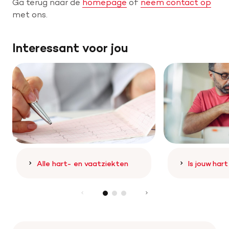
Ga terug naar de
homepage
of
neem contact op
met ons.
Help mee met tijd
Interessant voor jou
Leven met
Wetenschappelijk onderzoek
Doneer
Alle hart- en vaatziekten
Is jouw har