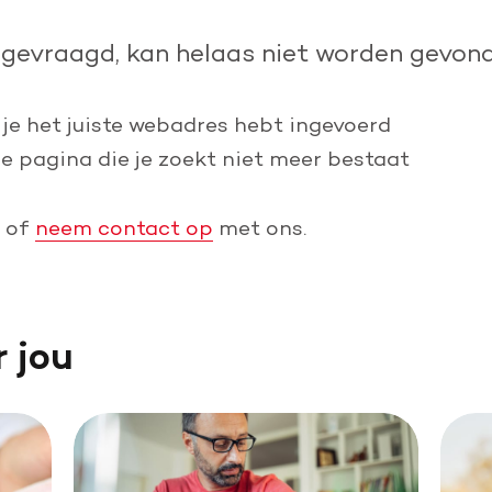
Leer reanimeren
pgevraagd, kan helaas niet worden gevond
Word burgerhulpverlener
 je het juiste webadres hebt ingevoerd
de pagina die je zoekt niet meer bestaat
of
neem contact op
met ons.
r jou