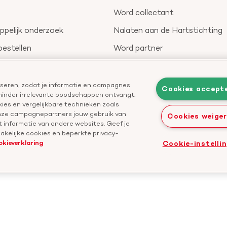
Word collectant
pelijk onderzoek
Nalaten aan de Hartstichting
bestellen
Word partner
nieuwsbrief
Leer reanimeren
Geef ter nagedachtenis
liseren, zodat je informatie en campagnes
Cookies accept
 minder irrelevante boodschappen ontvangt.
Start een actie
ies en vergelijkbare technieken zoals
onze campagnepartners jouw gebruik van
Cookies weige
 informatie van andere websites. Geef je
kelijke cookies en beperkte privacy-
okieverklaring
Cookie-instelli