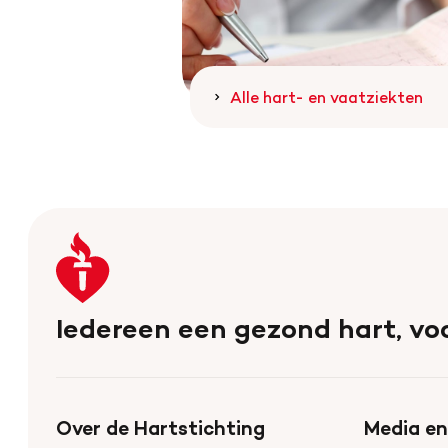
Alle hart- en vaatziekten
Keer
terug
naar
Iedereen een gezond hart, voo
de
homepage
Over de Hartstichting
Media en