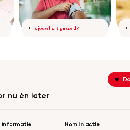
Is jouw hart gezond?
Do
r nu én later
 informatie
Kom in actie