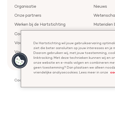
Organisatie
Nieuws
Onze partners
Wetenschap
Werken bij de Hartstichting
Materialen 
Aanmelden 
Cookie-instellingen
Voor de pers
De Hartstichting wil jouw gebruikservaring optima
ziet die beter aansluiten op jouw interesses en je
Voor de wetenschappers
Daarom gebruiken wij, met jouw toestemming, cook
linktracking. Met deze technieken kunnen wij en 
onze website en e-mails volgen en combineren met
geen toestemming? Dan plaatsen we alleen noodza
co
vriendelijke analysecookies. Lees meer in onze
Cookies
Disclaimer
Privacyverklaring