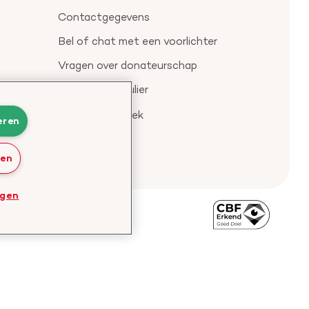
Contactgegevens
Bel of chat met een voorlichter
Vragen over donateurschap
Klachtenformulier
Check je gesprek
eren
ren
ngen
Bezoek
de
website
van
CBF
-
Toezichthouder