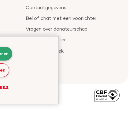
Contactgegevens
Bel of chat met een voorlichter
Vragen over donateurschap
Klachtenformulier
Check je gesprek
eren
ren
ngen
Bezoek
de
website
van
CBF
-
Toezichthouder