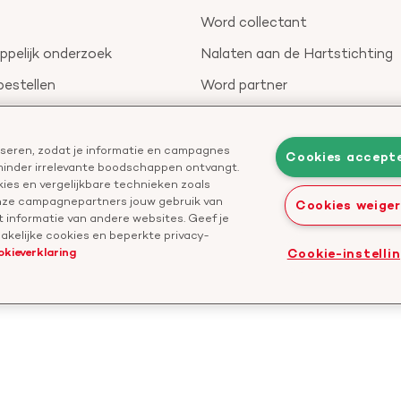
Word collectant
pelijk onderzoek
Nalaten aan de Hartstichting
bestellen
Word partner
nieuwsbrief
Leer reanimeren
Geef ter nagedachtenis
liseren, zodat je informatie en campagnes
Cookies accept
 minder irrelevante boodschappen ontvangt.
Start een actie
ies en vergelijkbare technieken zoals
onze campagnepartners jouw gebruik van
Cookies weige
 informatie van andere websites. Geef je
kelijke cookies en beperkte privacy-
okieverklaring
Cookie-instelli