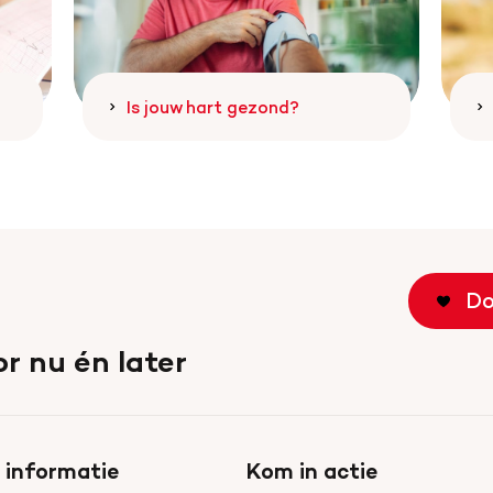
Is jouw hart gezond?
Do
r nu én later
 informatie
Kom in actie