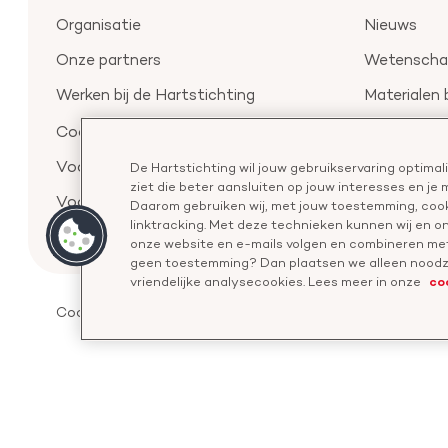
Organisatie
Nieuws
Onze partners
Wetenschap
Werken bij de Hartstichting
Materialen 
Aanmelden 
Cookie-instellingen
Voor de pers
De Hartstichting wil jouw gebruikservaring optima
ziet die beter aansluiten op jouw interesses en je
Voor de wetenschappers
Daarom gebruiken wij, met jouw toestemming, cook
linktracking. Met deze technieken kunnen wij en 
onze website en e-mails volgen en combineren met
geen toestemming? Dan plaatsen we alleen noodza
co
vriendelijke analysecookies. Lees meer in onze
Cookies
Disclaimer
Privacyverklaring