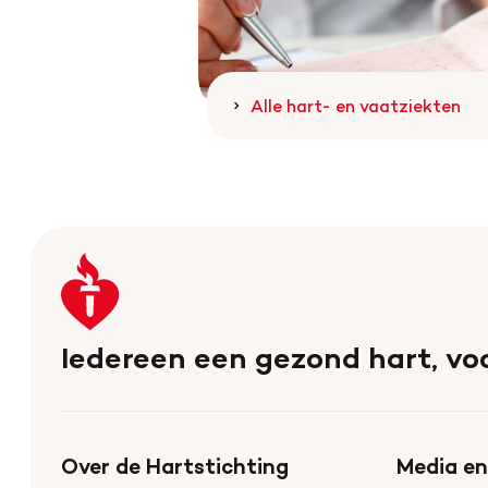
Alle hart- en vaatziekten
Keer
terug
naar
Iedereen een gezond hart, voo
de
homepage
Over de Hartstichting
Media en