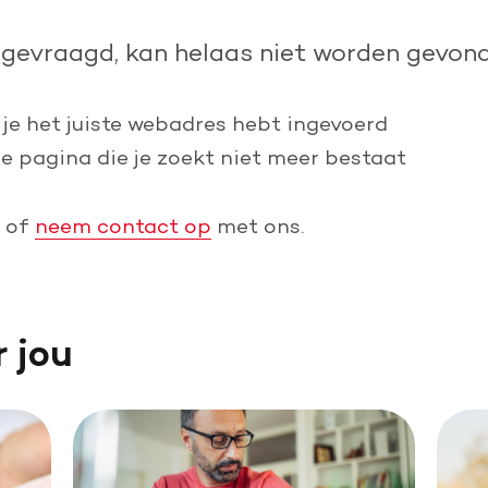
Leer reanimeren
pgevraagd, kan helaas niet worden gevond
Word burgerhulpverlener
 je het juiste webadres hebt ingevoerd
de pagina die je zoekt niet meer bestaat
of
neem contact op
met ons.
r jou