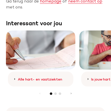
Ga terug naar de
homepage
of
neem contact op
met ons.
Help mee met tijd
Interessant voor jou
Leven met
Wetenschappelijk onderzoek
Doneer
Alle hart- en vaatziekten
Is jouw har