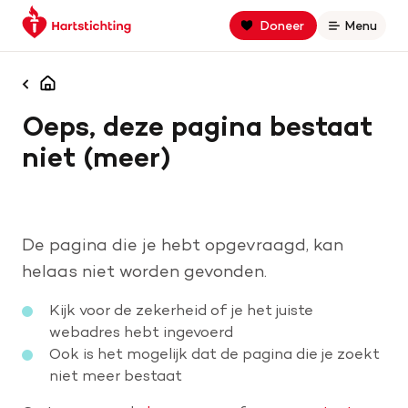
Keer
Spring
Spring
Doneer
Menu
Open
terug
naar
naar
naar
hoofdinhoud
footer
Zoek binnen hartstichting.nl
de
navigatie
Homepagina
homepage
Oeps, deze pagina bestaat
Zoeken
niet (meer)
Home
Hart- en vaatziekten
De pagina die je hebt opgevraagd, kan
Oorzaken
helaas niet worden gevonden.
Kijk voor de zekerheid of je het juiste
Is jouw hart gezond?
webadres hebt ingevoerd
Ook is het mogelijk dat de pagina die je zoekt
niet meer bestaat
Help mee met geld