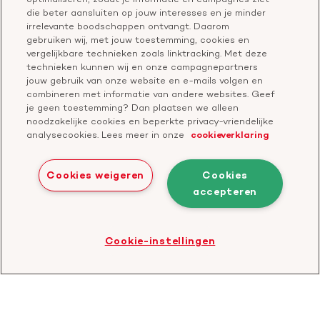
Vragen over donateurschap
die beter aansluiten op jouw interesses en je minder
Geef ter nagedachtenis
irrelevante boodschappen ontvangt. Daarom
Klachtenformulier
gebruiken wij, met jouw toestemming, cookies en
Start een actie
vergelijkbare technieken zoals linktracking. Met deze
Check je gesprek
technieken kunnen wij en onze campagnepartners
jouw gebruik van onze website en e-mails volgen en
combineren met informatie van andere websites. Geef
je geen toestemming? Dan plaatsen we alleen
Doneer
noodzakelijke cookies en beperkte privacy-vriendelijke
analysecookies. Lees meer in onze
cookieverklaring
Bezoek
Bezoek
Bezoek
Bezoek
Bezoek
Bezoek
onze
ons
onze
onze
onze
onze
Cookies weigeren
Cookies
Facebook
YouTube
LinkedIn
TikTok
Twitter
Threads
accepteren
Cookies
Disclaimer
Privacyverklaring
profiel
kanaal
profiel
profiel
profiel
profiel
Bezoek
Cookie-instellingen
de
website
van
CBF
-