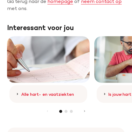
Ga terug naar de
homepage
of
neem contact op
met ons.
Help mee met tijd
Interessant voor jou
Leven met
Wetenschappelijk onderzoek
Doneer
Alle hart- en vaatziekten
Is jouw har