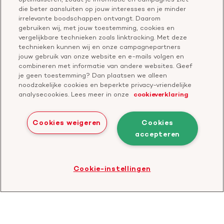
Vragen over donateurschap
die beter aansluiten op jouw interesses en je minder
Geef ter nagedachtenis
irrelevante boodschappen ontvangt. Daarom
Klachtenformulier
gebruiken wij, met jouw toestemming, cookies en
Start een actie
vergelijkbare technieken zoals linktracking. Met deze
Check je gesprek
technieken kunnen wij en onze campagnepartners
jouw gebruik van onze website en e-mails volgen en
combineren met informatie van andere websites. Geef
je geen toestemming? Dan plaatsen we alleen
Doneer
noodzakelijke cookies en beperkte privacy-vriendelijke
analysecookies. Lees meer in onze
cookieverklaring
Bezoek
Bezoek
Bezoek
Bezoek
Bezoek
Bezoek
onze
ons
onze
onze
onze
onze
Cookies weigeren
Cookies
Facebook
YouTube
LinkedIn
TikTok
Twitter
Threads
accepteren
Cookies
Disclaimer
Privacyverklaring
profiel
kanaal
profiel
profiel
profiel
profiel
Bezoek
Cookie-instellingen
de
website
van
CBF
-