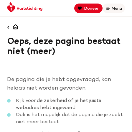
Keer
Spring
Spring
Doneer
Menu
Open
terug
naar
naar
naar
hoofdinhoud
footer
Zoek binnen hartstichting.nl
de
navigatie
Homepagina
homepage
Oeps, deze pagina bestaat
Zoeken
niet (meer)
Home
Hart- en vaatziekten
De pagina die je hebt opgevraagd, kan
Oorzaken
helaas niet worden gevonden.
Kijk voor de zekerheid of je het juiste
Is jouw hart gezond?
webadres hebt ingevoerd
Ook is het mogelijk dat de pagina die je zoekt
niet meer bestaat
Help mee met geld