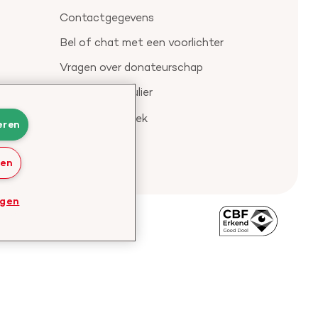
Contactgegevens
Bel of chat met een voorlichter
Vragen over donateurschap
Klachtenformulier
Check je gesprek
eren
ren
ngen
Bezoek
de
website
van
CBF
-
Toezichthouder