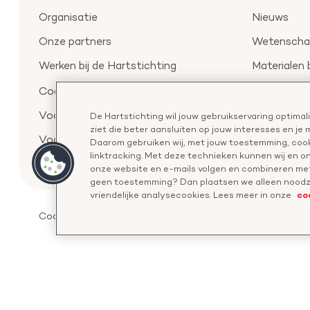
Organisatie
Nieuws
Onze partners
Wetenschap
Werken bij de Hartstichting
Materialen 
Aanmelden 
Cookie-instellingen
Voor de pers
De Hartstichting wil jouw gebruikservaring optima
ziet die beter aansluiten op jouw interesses en je
Voor de wetenschappers
Daarom gebruiken wij, met jouw toestemming, cook
linktracking. Met deze technieken kunnen wij en 
onze website en e-mails volgen en combineren met
geen toestemming? Dan plaatsen we alleen noodza
co
vriendelijke analysecookies. Lees meer in onze
Cookies
Disclaimer
Privacyverklaring