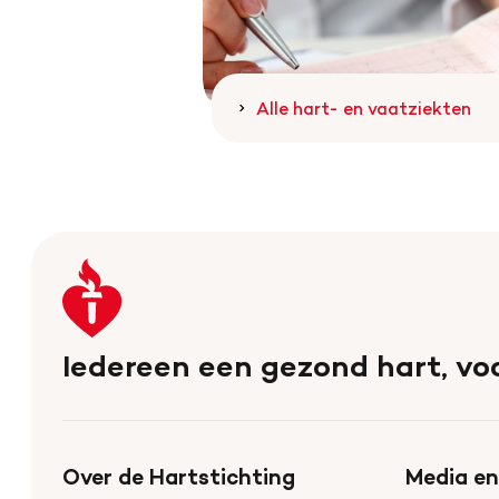
Alle hart- en vaatziekten
Keer
terug
naar
Iedereen een gezond hart, voo
de
homepage
Over de Hartstichting
Media en