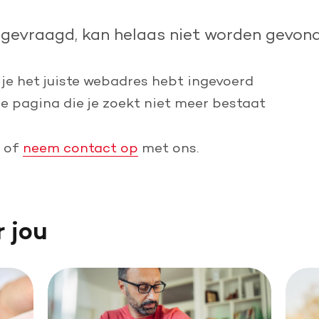
Leer reanimeren
pgevraagd, kan helaas niet worden gevond
Word burgerhulpverlener
 je het juiste webadres hebt ingevoerd
de pagina die je zoekt niet meer bestaat
of
neem contact op
met ons.
r jou