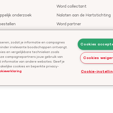
Word collectant
pelijk onderzoek
Nalaten aan de Hartstichting
bestellen
Word partner
nieuwsbrief
Leer reanimeren
Geef ter nagedachtenis
liseren, zodat je informatie en campagnes
Cookies accept
 minder irrelevante boodschappen ontvangt.
Start een actie
ies en vergelijkbare technieken zoals
onze campagnepartners jouw gebruik van
Cookies weige
 informatie van andere websites. Geef je
kelijke cookies en beperkte privacy-
okieverklaring
Cookie-instelli