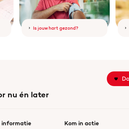
Is jouw hart gezond?
Do
r nu én later
 informatie
Kom in actie