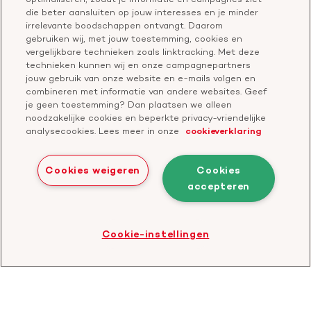
Vragen over donateurschap
die beter aansluiten op jouw interesses en je minder
Geef ter nagedachtenis
irrelevante boodschappen ontvangt. Daarom
Klachtenformulier
gebruiken wij, met jouw toestemming, cookies en
Start een actie
vergelijkbare technieken zoals linktracking. Met deze
Check je gesprek
technieken kunnen wij en onze campagnepartners
jouw gebruik van onze website en e-mails volgen en
combineren met informatie van andere websites. Geef
je geen toestemming? Dan plaatsen we alleen
Doneer
noodzakelijke cookies en beperkte privacy-vriendelijke
analysecookies. Lees meer in onze
cookieverklaring
Bezoek
Bezoek
Bezoek
Bezoek
Bezoek
Bezoek
onze
ons
onze
onze
onze
onze
Cookies weigeren
Cookies
Facebook
YouTube
LinkedIn
TikTok
Twitter
Threads
accepteren
Cookies
Disclaimer
Privacyverklaring
profiel
kanaal
profiel
profiel
profiel
profiel
Bezoek
Cookie-instellingen
de
website
van
CBF
-