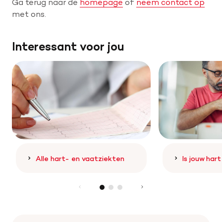
Ga terug naar de
homepage
of
neem contact op
met ons.
Help mee met tijd
Interessant voor jou
Leven met
Wetenschappelijk onderzoek
Doneer
Alle hart- en vaatziekten
Is jouw har