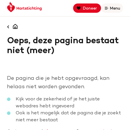
Keer
Spring
Spring
Doneer
Menu
Open
terug
naar
naar
naar
hoofdinhoud
footer
Zoek binnen hartstichting.nl
de
navigatie
Homepagina
homepage
Oeps, deze pagina bestaat
Zoeken
niet (meer)
Home
Hart- en vaatziekten
De pagina die je hebt opgevraagd, kan
Oorzaken
helaas niet worden gevonden.
Kijk voor de zekerheid of je het juiste
Is jouw hart gezond?
webadres hebt ingevoerd
Ook is het mogelijk dat de pagina die je zoekt
niet meer bestaat
Help mee met geld