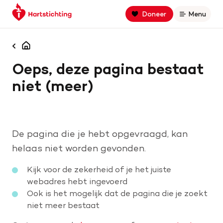
Keer
Spring
Spring
Doneer
Menu
Open
terug
naar
naar
naar
hoofdinhoud
footer
Zoek binnen hartstichting.nl
de
navigatie
Homepagina
homepage
Oeps, deze pagina bestaat
Zoeken
niet (meer)
Home
Hart- en vaatziekten
De pagina die je hebt opgevraagd, kan
Oorzaken
helaas niet worden gevonden.
Kijk voor de zekerheid of je het juiste
Is jouw hart gezond?
webadres hebt ingevoerd
Ook is het mogelijk dat de pagina die je zoekt
niet meer bestaat
Help mee met geld