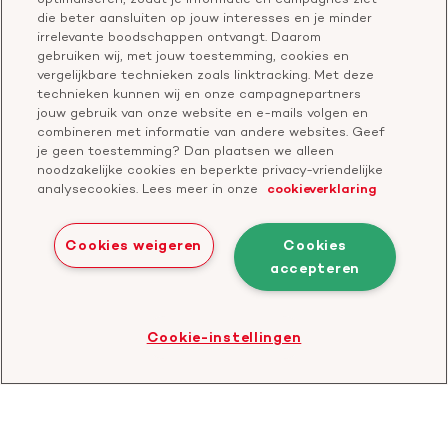
Vragen over donateurschap
die beter aansluiten op jouw interesses en je minder
Geef ter nagedachtenis
irrelevante boodschappen ontvangt. Daarom
Klachtenformulier
gebruiken wij, met jouw toestemming, cookies en
Start een actie
vergelijkbare technieken zoals linktracking. Met deze
Check je gesprek
technieken kunnen wij en onze campagnepartners
jouw gebruik van onze website en e-mails volgen en
combineren met informatie van andere websites. Geef
je geen toestemming? Dan plaatsen we alleen
Doneer
noodzakelijke cookies en beperkte privacy-vriendelijke
analysecookies. Lees meer in onze
cookieverklaring
Bezoek
Bezoek
Bezoek
Bezoek
Bezoek
Bezoek
onze
ons
onze
onze
onze
onze
Cookies weigeren
Cookies
Facebook
YouTube
LinkedIn
TikTok
Twitter
Threads
accepteren
Cookies
Disclaimer
Privacyverklaring
profiel
kanaal
profiel
profiel
profiel
profiel
Bezoek
Cookie-instellingen
de
website
van
CBF
-