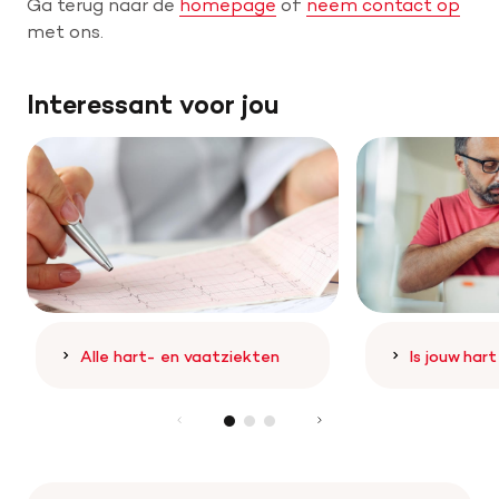
Ga terug naar de
homepage
of
neem contact op
met ons.
Help mee met tijd
Interessant voor jou
Leven met
Wetenschappelijk onderzoek
Doneer
Alle hart- en vaatziekten
Is jouw har