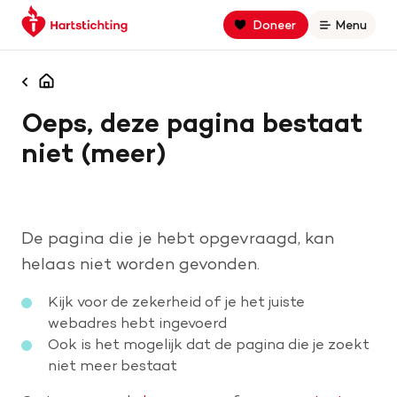
Keer
Spring
Spring
Doneer
Menu
Open
terug
naar
naar
naar
hoofdinhoud
footer
Zoek binnen hartstichting.nl
de
navigatie
Homepagina
homepage
Oeps, deze pagina bestaat
Zoeken
niet (meer)
Home
Hart- en vaatziekten
De pagina die je hebt opgevraagd, kan
Oorzaken
helaas niet worden gevonden.
Kijk voor de zekerheid of je het juiste
Is jouw hart gezond?
webadres hebt ingevoerd
Ook is het mogelijk dat de pagina die je zoekt
niet meer bestaat
Help mee met geld