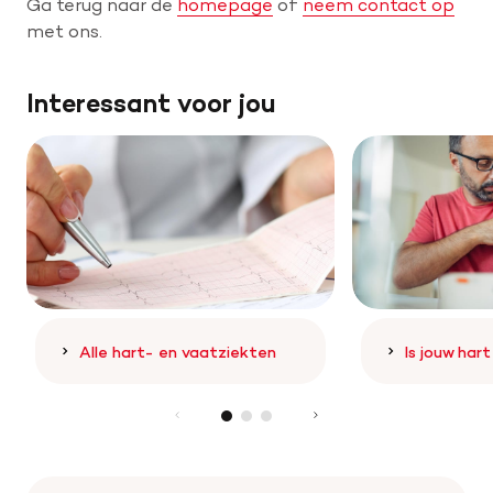
Ga terug naar de
homepage
of
neem contact op
met ons.
Help mee met tijd
Interessant voor jou
Leven met
Wetenschappelijk onderzoek
Doneer
Alle hart- en vaatziekten
Is jouw har