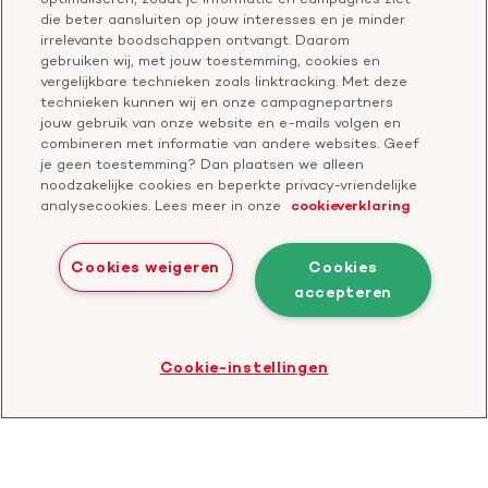
Vragen over donateurschap
die beter aansluiten op jouw interesses en je minder
Geef ter nagedachtenis
irrelevante boodschappen ontvangt. Daarom
Klachtenformulier
gebruiken wij, met jouw toestemming, cookies en
Start een actie
vergelijkbare technieken zoals linktracking. Met deze
Check je gesprek
technieken kunnen wij en onze campagnepartners
jouw gebruik van onze website en e-mails volgen en
combineren met informatie van andere websites. Geef
je geen toestemming? Dan plaatsen we alleen
Doneer
noodzakelijke cookies en beperkte privacy-vriendelijke
analysecookies. Lees meer in onze
cookieverklaring
Bezoek
Bezoek
Bezoek
Bezoek
Bezoek
Bezoek
onze
ons
onze
onze
onze
onze
Cookies weigeren
Cookies
Facebook
YouTube
LinkedIn
TikTok
Twitter
Threads
accepteren
Cookies
Disclaimer
Privacyverklaring
profiel
kanaal
profiel
profiel
profiel
profiel
Bezoek
Cookie-instellingen
de
website
van
CBF
-